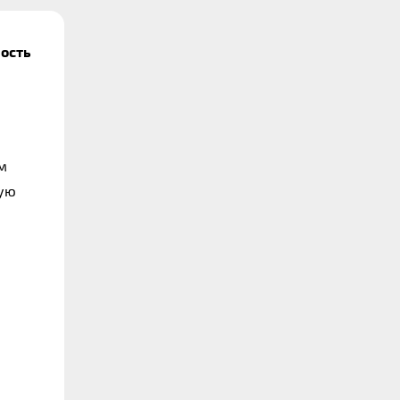
ость 
 
ую 