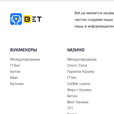
Bet.ua является неза
честно создаем наши 
лишь в информационн
БУКМЕКЕРЫ
КАЗИНО
Международные
Международные
ГГБет
Слотс Сити
Бетон
Горилла Казино
Вбет
ГГбет
Беткинг
CatBet casino
Ферст Казино
Бетон
Вбет Казино
777