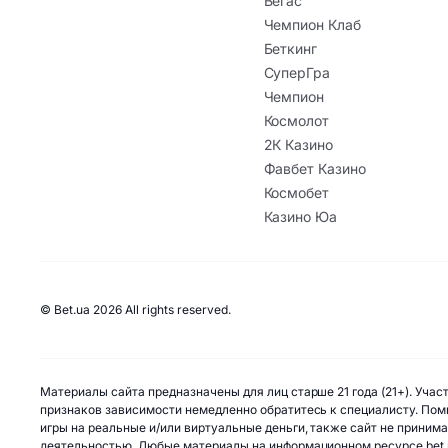
Вегас
Чемпион Клаб
Беткинг
СуперГра
Чемпион
Космолот
2К Казино
Фавбет Казино
Космобет
Казино Юа
© Bet.ua 2026 All rights reserved.
Материалы сайта предназначены для лиц старше 21 года (21+). Уча
признаков зависимости немедленно обратитесь к специалисту. Помн
игры на реальные и/или виртуальные деньги, также сайт не приним
деятельностью. Любые материалы на информационном ресурсе bet.