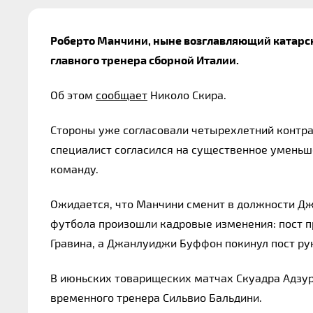
Роберто Манчини, ныне возглавляющий катарски
главного тренера сборной Италии. 
Об этом 
сообщает
 Николо Скира.
Cтороны уже согласовали четырехлетний контракт
специалист согласился на существенное уменьш
команду.
Ожидается, что Манчини сменит в должности Дже
футбола произошли кадровые изменения: пост п
Гравина, а Джанлуиджи Буффон покинул пост ру
В июньских товарищеских матчах Скуадра Адзу
временного тренера Сильвио Бальдини.