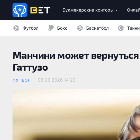
Букмекерские конторы
Онлай
Лицензионные букмекеры Украины
Лучшие провайдеры каз
Бездепозитные бо
Казино с минималь
Футбол
Бокс
Баскетбол
Тенни
Манчини может вернуться 
Гаттузо
08.06.2026 14:29
ФУТБОЛ