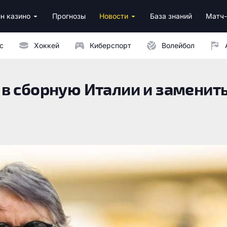
н казино
Прогнозы
Новости
База знаний
Матч-
ино
нусы за регистрацию
ным депозитом
с
Хоккей
Киберспорт
Волейбол
в сборную Италии и заменит