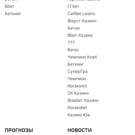
Вбет
ГГбет
Беткинг
CatBet casino
Ферст Казино
Бетон
Вбет Казино
777
Вегас
Чемпион Клаб
Беткинг
СуперГра
Чемпион
Космолот
2К Казино
Фавбет Казино
Космобет
Казино Юа
ПРОГНОЗЫ
НОВОСТИ