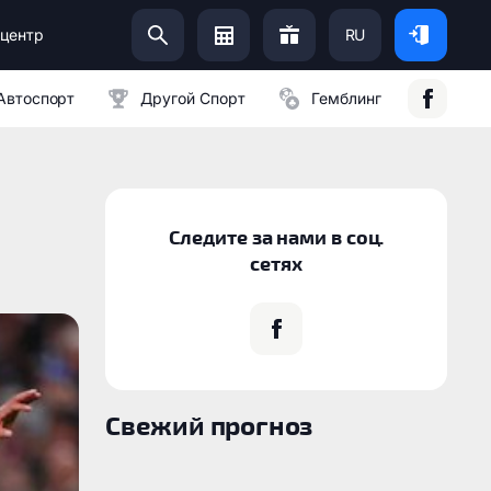
центр
RU
Помоги Украинской Армии:
Автоспорт
Другой Спорт
Гемблинг
м
Следите за нами в соц.
сетях
Свежий прогноз