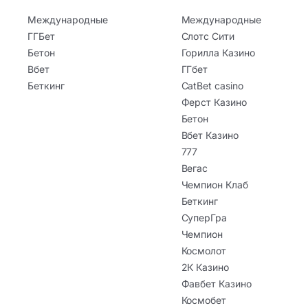
Международные
Международные
ГГБет
Слотс Сити
Бетон
Горилла Казино
Вбет
ГГбет
Беткинг
CatBet casino
Ферст Казино
Бетон
Вбет Казино
777
Вегас
Чемпион Клаб
Беткинг
СуперГра
Чемпион
Космолот
2К Казино
Фавбет Казино
Космобет