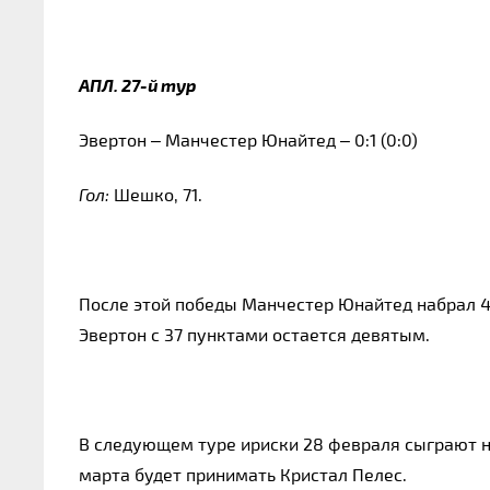
АПЛ. 27-й тур
Эвертон – Манчестер Юнайтед – 0:1 (0:0)
Гол:
Шешко, 71.
После этой победы Манчестер Юнайтед набрал 48
Эвертон с 37 пунктами остается девятым.
В следующем туре ириски 28 февраля сыграют н
марта будет принимать Кристал Пелес.