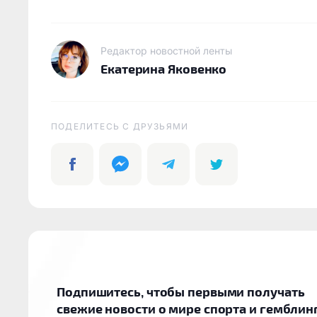
Редактор новостной ленты
Екатерина Яковенко
ПОДЕЛИТЕСЬ C ДРУЗЬЯМИ
Подпишитесь, чтобы первыми получать
свежие новости о мире спорта и гемблин