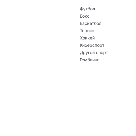
Футбол
Бокс
Баскетбол
Теннис
Хоккей
Киберспорт
Другой спорт
Гемблинг