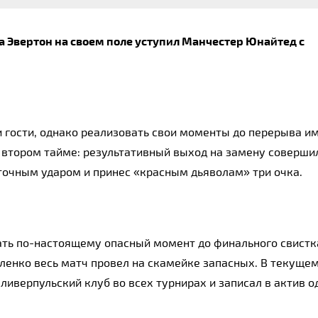
а Эвертон на своем поле уступил Манчестер Юнайтед с
 гости, однако реализовать свои моменты до перерыва им
о втором тайме: результативный выход на замену соверши
точным ударом и принес «красным дьяволам» три очка.
дать по-настоящему опасный момент до финального свистк
ленко весь матч провел на скамейке запасных. В текуще
ливерпульский клуб во всех турнирах и записал в актив о