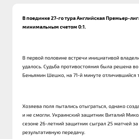
В поединке 27-го тура Английская Премьер-лиг
минимальным счетом 0:1.
В первой половине встречи инициативой владели
удалось. Судьба противостояния была решена в
Беньямин Шешко, на 71-й минуте отличившийся 
Хозяева поля пытались отыграться, однако соз
и не смогли. Украинский защитник Виталий Мико
сезоне 26-летний защитник сыграл 25 матчей за 
результативную передачу.