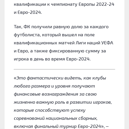
квалификации к чемпионату Европы 2022-24
и Евро-2024.
Так, ФК получили равную долю за каждого
футболиста, который вышел на поле
квалификационных матчей Лиги наций УЕФА
и Евро, а также фиксированную сумму за
игрока в день во время Евро-2024.
«
Это фантастически видеть, как клубы
любого размера и уровня получают
финансовые вознаграждения за свою
жизненно важную роль в развитии игроков,
которые способствуют успеху
соревнований национальных сборных,
включая финальный турнир Евро-2024
», –