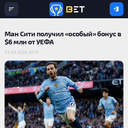
Ман Сити получил «особый» бонус в
$6 млн от УЕФА
23.04.2025 20:01