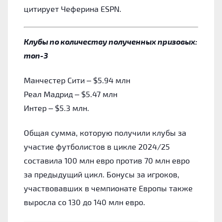
цитирует Чеферина ESPN.
Клубы по количеству полученных призовых:
топ-3
Манчестер Сити – $5.94 млн
Реал Мадрид – $5.47 млн
Интер – $5.3 млн.
Общая сумма, которую получили клубы за
участие футболистов в цикле 2024/25
составила 100 млн евро против 70 млн евро
за предыдущий цикл. Бонусы за игроков,
участвовавших в чемпионате Европы также
выросла со 130 до 140 млн евро.