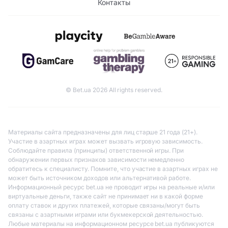
Контакты
© Bet.ua 2026 All rights reserved.
Материалы сайта предназначены для лиц старше 21 года (21+).
Участие в азартных играх может вызвать игровую зависимость.
Соблюдайте правила (принципы) ответственной игры. При
обнаружении первых признаков зависимости немедленно
обратитесь к специалисту. Помните, что участие в азартных играх не
может быть источником доходов или альтернативой работе.
Информационный ресурс bet.ua не проводит игры на реальные и/или
виртуальные деньги, также сайт не принимает ни в какой форме
оплату ставок и других платежей, которые связаны/могут быть
связаны с азартными играми или букмекерской деятельностью.
Любые материалы на информационном ресурсе bet.ua публикуются