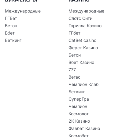
Международные
Международные
ГГБет
Слотс Сити
Бетон
Горилла Казино
Вбет
ГГбет
Беткинг
CatBet casino
Ферст Казино
Бетон
Вбет Казино
777
Вегас
Чемпион Клаб
Беткинг
СуперГра
Чемпион
Космолот
2К Казино
Фавбет Казино
Космобет