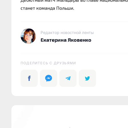
станет команда Польши.
Редактор новостной ленты
Екатерина Яковенко
ПОДЕЛИТЕСЬ C ДРУЗЬЯМИ