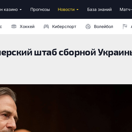
н казино
Прогнозы
Новости
База знаний
Матч-
ино
нусы за регистрацию
ным депозитом
с
Хоккей
Киберспорт
Волейбол
ерский штаб сборной Украин