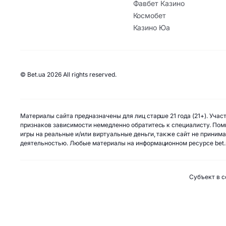
Фавбет Казино
Космобет
Казино Юа
© Bet.ua 2026 All rights reserved.
Материалы сайта предназначены для лиц старше 21 года (21+). Уча
признаков зависимости немедленно обратитесь к специалисту. Помн
игры на реальные и/или виртуальные деньги, также сайт не приним
деятельностью. Любые материалы на информационном ресурсе bet.
Субъект в с