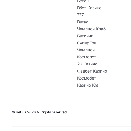
Бетон
Вбет Казино
777
Вегас
Чемпион Клаб
Беткинг
СуперГра
Чемпион
Космолот
2К Казино
Фавбет Казино
Космобет
Казино Юа
© Bet.ua 2026 All rights reserved.