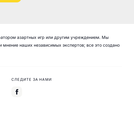
ратором азартных игр или другим учреждением. Мы
 и мнение наших независимых экспертов; все это создано
СЛЕДИТЕ ЗА НАМИ