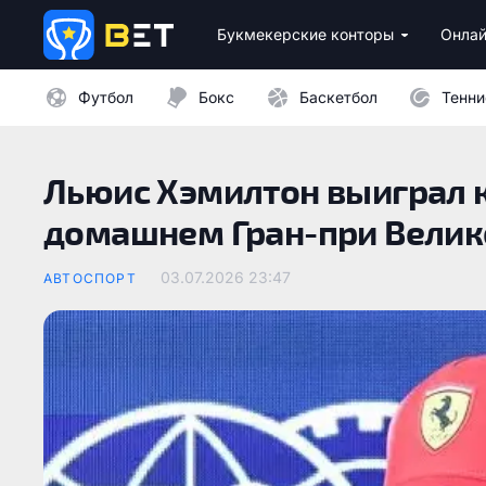
Букмекерские конторы
Онлай
Лицензионные букмекеры Украины
Лучшие провайдеры каз
Бездепозитные бо
Казино с минималь
Футбол
Бокс
Баскетбол
Тенни
Льюис Хэмилтон выиграл 
домашнем Гран-при Велик
03.07.2026 23:47
АВТОСПОРТ