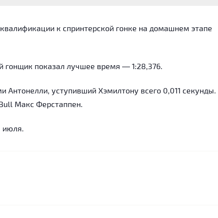
м квалификации к спринтерской гонке на домашнем этапе
 гонщик показал лучшее время — 1:28,376.
и Антонелли, уступивший Хэмилтону всего 0,011 секунды.
Bull Макс Ферстаппен.
5 июля.