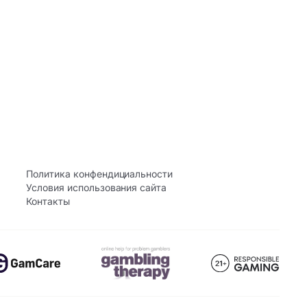
Политика конфендициальности
Условия использования сайта
Контакты