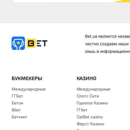
Bet.ua является неза
честно создаем наши 
лишь в информационн
БУКМЕКЕРЫ
КАЗИНО
Международные
Международные
ГГБет
Слотс Сити
Бетон
Горилла Казино
Вбет
ГГбет
Беткинг
CatBet casino
Ферст Казино