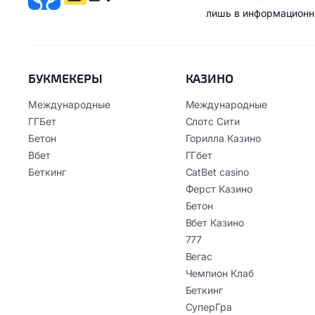
лишь в информационн
БУКМЕКЕРЫ
КАЗИНО
Международные
Международные
ГГБет
Слотс Сити
Бетон
Горилла Казино
Вбет
ГГбет
Беткинг
CatBet casino
Ферст Казино
Бетон
Вбет Казино
777
Вегас
Чемпион Клаб
Беткинг
СуперГра