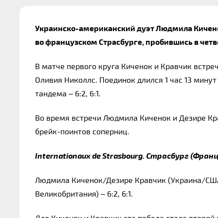
Украинско-американский дуэт Людмила Киченок
во французском Страсбурге, пробившись в чет
В матче первого круга Киченок и Кравчик встреч
Оливия Николлс. Поединок длился 1 час 13 мину
тандема – 6:2, 6:1.
Во время встречи Людмила Киченок и Дезире Кра
брейк-поинтов соперниц.
Internationaux de Strasbourg. Страсбург (Фран
Людмила Киченок/Дезире Кравчик (Украина/США)
Великобритания) – 6:2, 6:1.
Для Киченок и Кравчик эта победа стала второй