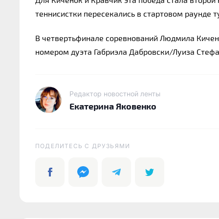
теннисистки пересекались в стартовом раунде т
В четвертьфинале соревнований Людмила Кичено
номером дуэта Габриэла Дабровски/Луиза Стефа
Редактор новостной ленты
Екатерина Яковенко
ПОДЕЛИТЕСЬ C ДРУЗЬЯМИ