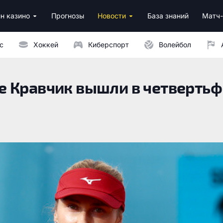
н казино
Прогнозы
Новости
База знаний
Матч-
ино
нусы за регистрацию
ным депозитом
с
Хоккей
Киберспорт
Волейбол
е Кравчик вышли в четверть