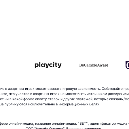
стие в азартных играх может вызвать игровую зависимость. Соблюдайте пр
ите, что участие в азартных играх не может быть источником доходов или
ает ни в какой форме оплату ставок и других платежей, которые связаны/
ua публикуются исключительно в информационных целях.
фере онлайн-медиа; название онлайн-медиа: "BET"; идентификатор медиа 
ООО "Адвайз Украина". Все права защищены.