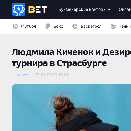
Букмекерские конторы
Онлай
Лицензионные букмекеры Украины
Лучшие провайдеры каз
Бездепозитные бо
Казино с минималь
Футбол
Бокс
Баскетбол
Тенни
Людмила Киченок и Дезир
турнира в Страсбурге
19.05.2026 15:01
ТЕННИС