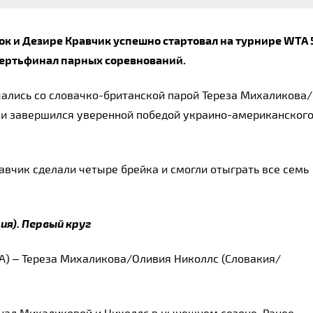
 и Дезире Кравчик успешно стартовал на турнире WTA 5
вертьфинал парных соревнований.
ались со словачко-британской парой Тереза ​​Михаликова/
т и завершился уверенной победой украино-американского
вчик сделали четыре брейка и смогли отыграть все семь 
ция). Первый круг
 – Тереза ​​Михаликова/Оливия Николлс (Словакия/
 над Михаликовой и Николлс в нынешнем сезоне. Ранее 