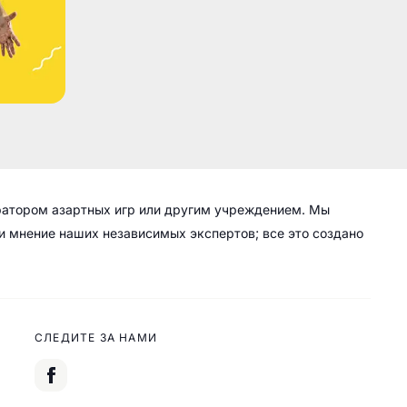
ратором азартных игр или другим учреждением. Мы
 и мнение наших независимых экспертов; все это создано
СЛЕДИТЕ ЗА НАМИ