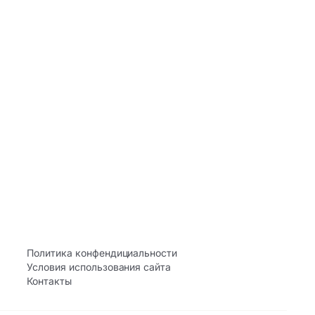
Политика конфендициальности
Условия использования сайта
Контакты