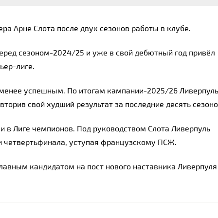
ра Арне Слота после двух сезонов работы в клубе.
еред сезоном-2024/25 и уже в свой дебютный год привёл
ьер-лиге.
 менее успешным. По итогам кампании-2025/26 Ливерпул
вторив свой худший результат за последние десять сезоно
 и в Лиге чемпионов. Под руководством Слота Ливерпуль
и четвертьфинала, уступая французскому ПСЖ.
лавным кандидатом на пост нового наставника Ливерпуля