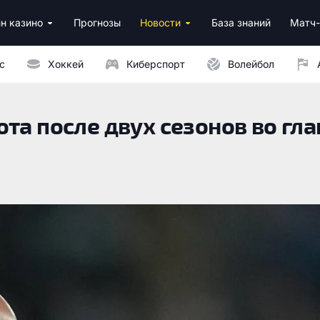
н казино
Прогнозы
Новости
База знаний
Матч-
ино
нусы за регистрацию
ным депозитом
с
Хоккей
Киберспорт
Волейбол
та после двух сезонов во гла