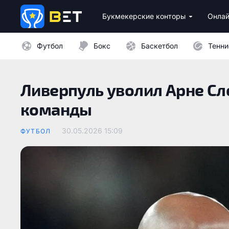
Букмекерские конторы
Онлай
Лицензионные букмекеры Украины
Лучшие провайдеры каз
Бездепозитные бо
Казино с минималь
Футбол
Бокс
Баскетбол
Тенни
Ливерпуль уволил Арне Сло
команды
30.05.2026 15:09
ФУТБОЛ