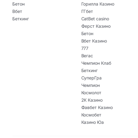
Бетон
Горилла Казино
Вбет
ГГбет
Беткинг
CatBet casino
Ферст Казино
Бетон
Вбет Казино
777
Вегас
Чемпион Клаб
Беткинг
СуперГра
Чемпион
Космолот
2К Казино
Фавбет Казино
Космобет
Казино Юа