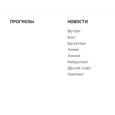
ПРОГНОЗЫ
НОВОСТИ
Футбол
Бокс
Баскетбол
Теннис
Хоккей
Киберспорт
Другой спорт
Гемблинг