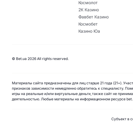
Космолот
2К Казино
Фавбет Казино
Космобет
Казино Юа
© Bet.ua 2026 All rights reserved.
Материалы сайта предназначены для лиц старше 21 года (21+). Уча
признаков зависимости немедленно обратитесь к специалисту. Помн
игры на реальные и/или виртуальные деньги, также сайт не приним
деятельностью. Любые материалы на информационном ресурсе bet.
Субъект в с