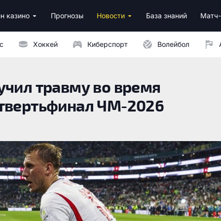
н казино
Прогнозы
Новости
База знаний
Матч-
ино
нусы за регистрацию
ным депозитом
с
Хоккей
Киберспорт
Волейбол
учил травму во время
етвертьфинал ЧМ-2026