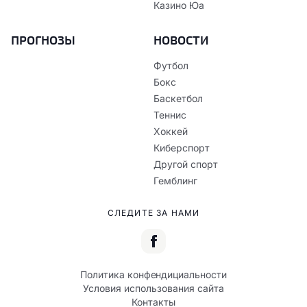
Казино Юа
ПРОГНОЗЫ
НОВОСТИ
Футбол
Бокс
Баскетбол
Теннис
Хоккей
Киберспорт
Другой спорт
Гемблинг
СЛЕДИТЕ ЗА НАМИ
Политика конфендициальности
Условия использования сайта
Контакты