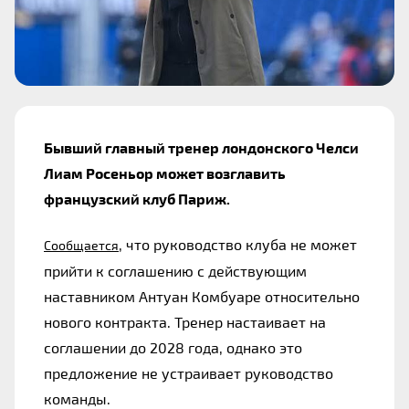
Бывший главный тренер лондонского Челси 
Лиам Росеньор может возглавить 
французский клуб Париж.
, что руководство клуба не может 
Сообщается
прийти к соглашению с действующим 
наставником Антуан Комбуаре относительно 
нового контракта. Тренер настаивает на 
соглашении до 2028 года, однако это 
предложение не устраивает руководство 
команды.