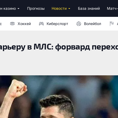
н казино
Прогнозы
Новости
База знаний
Матч-
ино
нусы за регистрацию
ным депозитом
с
Хоккей
Киберспорт
Волейбол
рьеру в МЛС: форвард перех