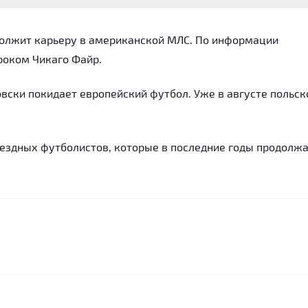
олжит карьеру в американской МЛС. По информации
роком Чикаго Файр.
вски покидает европейский футбол. Уже в августе польс
вездных футболистов, которые в последние годы продолж