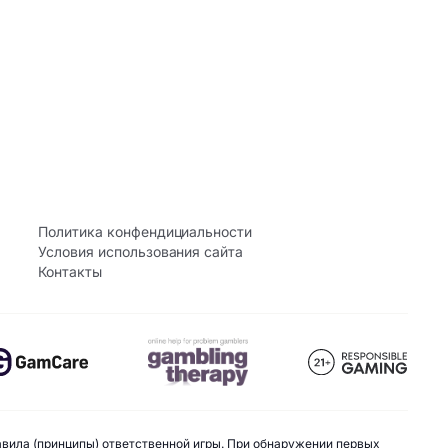
Политика конфендициальности
Условия использования сайта
Контакты
авила (принципы) ответственной игры. При обнаружении первых