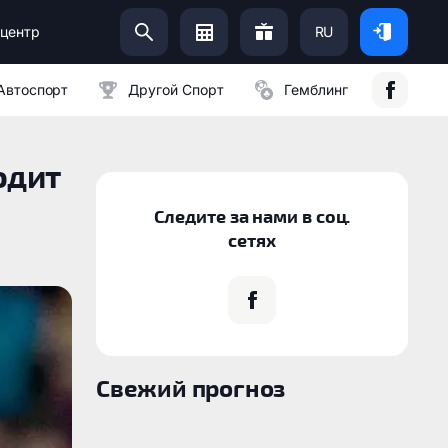
центр
RU
Помоги Украинской Армии:
Автоспорт
Другой Спорт
Гемблинг
одит
Следите за нами в соц.
сетях
Свежий прогноз