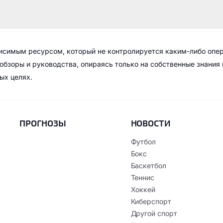
висимым ресурсом, который не контролируется каким-либо опе
обзоры и руководства, опираясь только на собственные знания
ых целях.
ПРОГНОЗЫ
НОВОСТИ
Футбол
Бокс
Баскетбол
Теннис
Хоккей
Киберспорт
Другой спорт