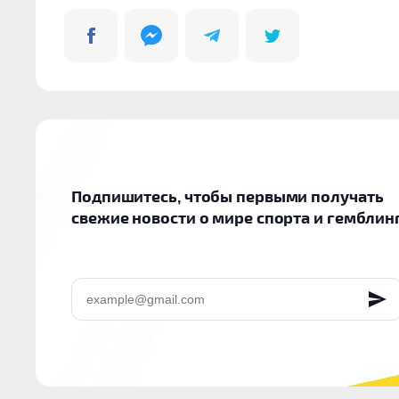
Подпишитесь, чтобы первыми получать
свежие новости о мире спорта и гемблин
EMAIL