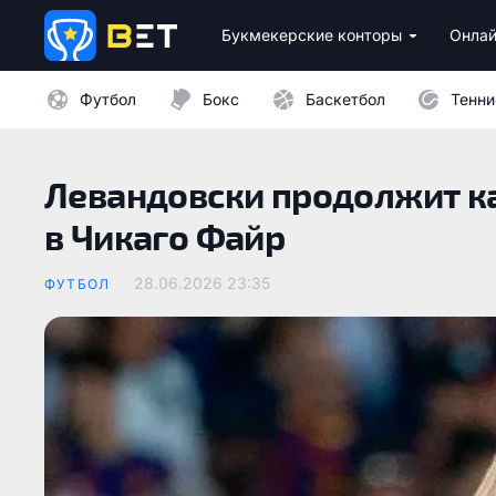
Букмекерские конторы
Онлай
Лицензионные букмекеры Украины
Лучшие провайдеры каз
Бездепозитные бо
Казино с минималь
Футбол
Бокс
Баскетбол
Тенни
Левандовски продолжит ка
в Чикаго Файр
28.06.2026 23:35
ФУТБОЛ