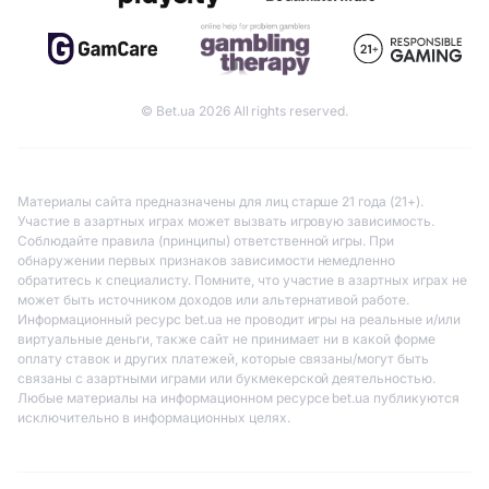
© Bet.ua 2026 All rights reserved.
Материалы сайта предназначены для лиц старше 21 года (21+).
Участие в азартных играх может вызвать игровую зависимость.
Соблюдайте правила (принципы) ответственной игры. При
обнаружении первых признаков зависимости немедленно
обратитесь к специалисту. Помните, что участие в азартных играх не
может быть источником доходов или альтернативой работе.
Информационный ресурс bet.ua не проводит игры на реальные и/или
виртуальные деньги, также сайт не принимает ни в какой форме
оплату ставок и других платежей, которые связаны/могут быть
связаны с азартными играми или букмекерской деятельностью.
Любые материалы на информационном ресурсе bet.ua публикуются
исключительно в информационных целях.