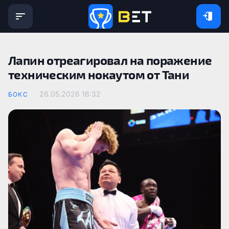
Лапин отреагировал на поражение
техническим нокаутом от Тани
26.05.2026 16:32
БОКС