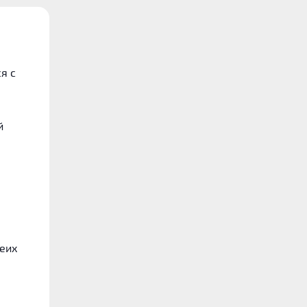
я с
й
беих