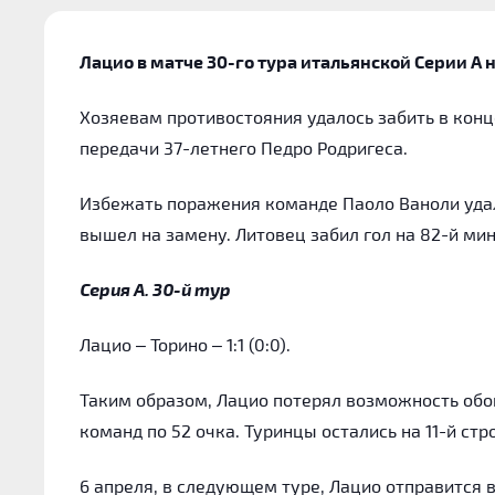
Лацио в матче 30-го тура итальянской Серии А н
Хозяевам противостояния удалось забить в кон
передачи 37-летнего Педро Родригеса.
Избежать поражения команде Паоло Ваноли удал
вышел на замену. Литовец забил гол на 82-й мин
Серия А. 30-й тур
Лацио – Торино – 1:1 (0:0).
Таким образом, Лацио потерял возможность обойт
команд по 52 очка. Туринцы остались на 11-й стр
6 апреля, в следующем туре, Лацио отправится в 