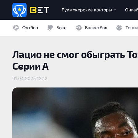
Букмекерские конторы
Онлай
Лицензионные букмекеры Украины
Лучшие провайдеры каз
Бездепозитные бо
Казино с минималь
Футбол
Бокс
Баскетбол
Тенни
Лацио не смог обыграть То
Серии А
01.04.2025 12:12