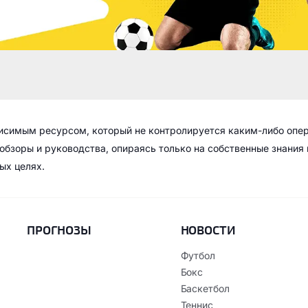
висимым ресурсом, который не контролируется каким-либо опе
обзоры и руководства, опираясь только на собственные знания
ых целях.
ПРОГНОЗЫ
НОВОСТИ
Футбол
Бокс
Баскетбол
Теннис