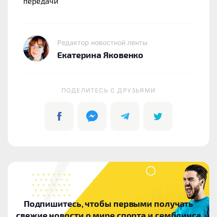
передачи
Редактор новостной ленты
Екатерина Яковенко
ПОДЕЛИТЕСЬ C ДРУЗЬЯМИ
Подпишитесь, чтобы первыми получать
свежие новости о мире спорта и гемблинга