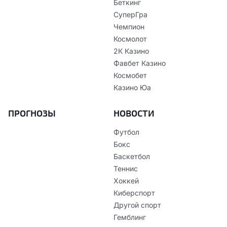
Беткинг
СуперГра
Чемпион
Космолот
2К Казино
Фавбет Казино
Космобет
Казино Юа
ПРОГНОЗЫ
НОВОСТИ
Футбол
Бокс
Баскетбол
Теннис
Хоккей
Киберспорт
Другой спорт
Гемблинг