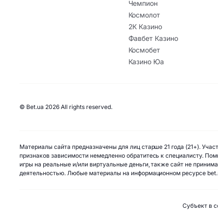
Чемпион
Космолот
2К Казино
Фавбет Казино
Космобет
Казино Юа
© Bet.ua 2026 All rights reserved.
Материалы сайта предназначены для лиц старше 21 года (21+). Уча
признаков зависимости немедленно обратитесь к специалисту. Помн
игры на реальные и/или виртуальные деньги, также сайт не приним
деятельностью. Любые материалы на информационном ресурсе bet.
Субъект в с