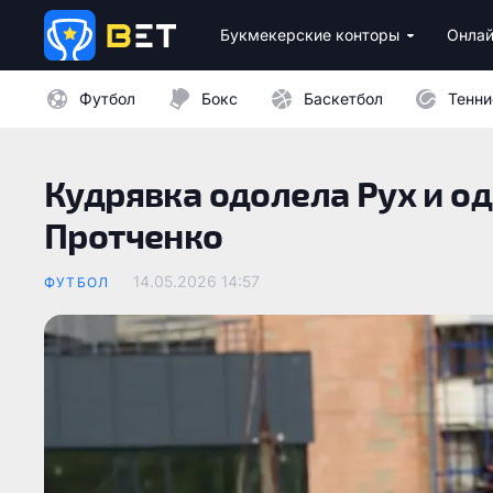
Букмекерские конторы
Онлай
Лицензионные букмекеры Украины
Лучшие провайдеры каз
Бездепозитные бо
Казино с минималь
Футбол
Бокс
Баскетбол
Тенни
Кудрявка одолела Рух и о
Протченко
14.05.2026 14:57
ФУТБОЛ