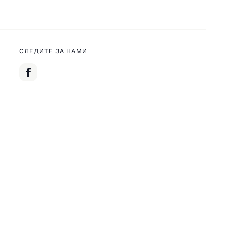
СЛЕДИТЕ ЗА НАМИ