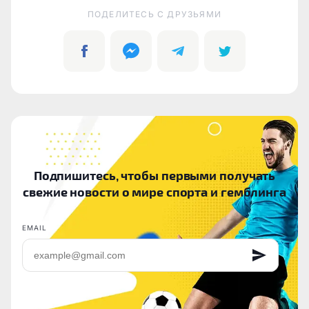
ПОДЕЛИТЕСЬ C ДРУЗЬЯМИ
Подпишитесь, чтобы первыми получать
свежие новости о мире спорта и гемблинга
EMAIL