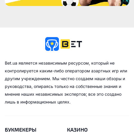
Bet.ua является независимым ресурсом, который не
контролируется каким-либо оператором азартных игр или
другим учреждением. Мы честно создаем наши обзоры и
руководства, опираясь только на собственные знания и
мнение наших независимых экспертов; все это создано
лишь в информационных целях.
БУКМЕКЕРЫ
КАЗИНО