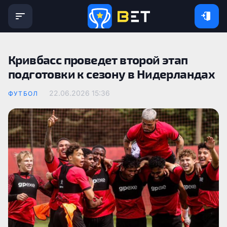
Кривбасс проведет второй этап
подготовки к сезону в Нидерландах
22.06.2026 15:36
ФУТБОЛ