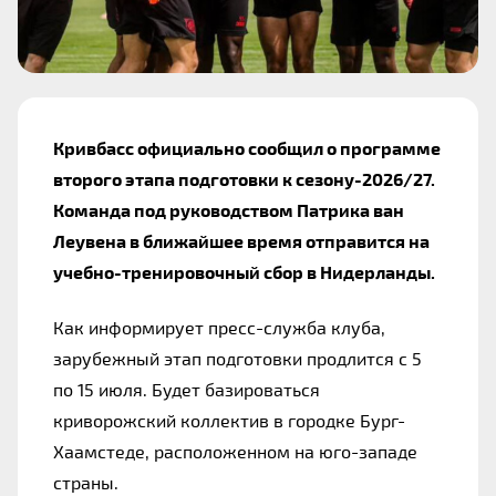
Кривбасс официально сообщил о программе 
второго этапа подготовки к сезону-2026/27. 
Команда под руководством Патрика ван 
Леувена в ближайшее время отправится на 
учебно-тренировочный сбор в Нидерланды.
Как информирует пресс-служба клуба, 
зарубежный этап подготовки продлится с 5 
по 15 июля. Будет базироваться 
криворожский коллектив в городке Бург-
Хаамстеде, расположенном на юго-западе 
страны.