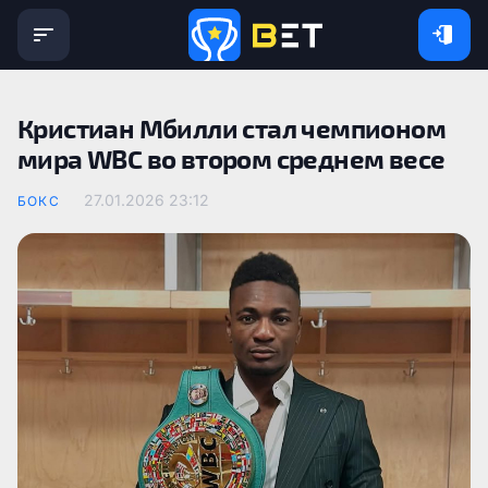
Кристиан Мбилли стал чемпионом
мира WBC во втором среднем весе
27.01.2026 23:12
БОКС