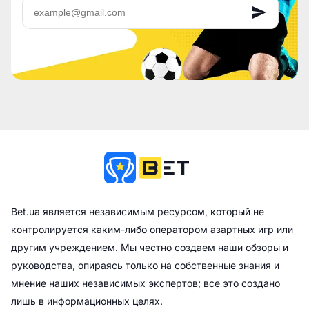
Bet.ua является независимым ресурсом, который не
контролируется каким-либо оператором азартных игр или
другим учреждением. Мы честно создаем наши обзоры и
руководства, опираясь только на собственные знания и
мнение наших независимых экспертов; все это создано
лишь в информационных целях.