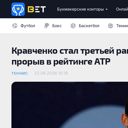
Букмекерские конторы
Онлай
Лицензионные букмекеры Украины
Лучшие провайдеры каз
Бездепозитные бо
Казино с минималь
Футбол
Бокс
Баскетбол
Тенни
Кравченко стал третьей р
прорыв в рейтинге ATP
22.06.2026 10:19
ТЕННИС