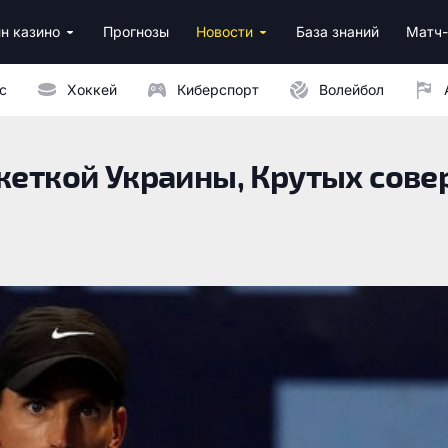
н казино
Прогнозы
Новости
База знаний
Матч-
ино
нусы за регистрацию
ным депозитом
с
Хоккей
Киберспорт
Волейбол
акеткой Украины, Крутых сов