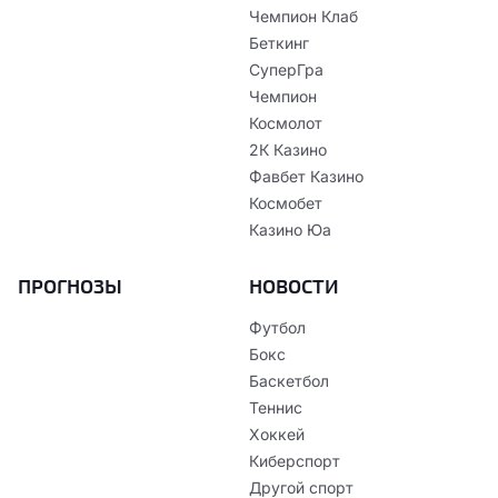
Чемпион Клаб
Беткинг
СуперГра
Чемпион
Космолот
2К Казино
Фавбет Казино
Космобет
Казино Юа
ПРОГНОЗЫ
НОВОСТИ
Футбол
Бокс
Баскетбол
Теннис
Хоккей
Киберспорт
Другой спорт