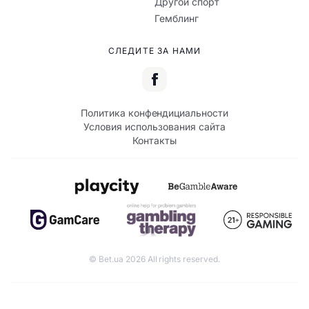
Другой спорт
Гемблинг
СЛЕДИТЕ ЗА НАМИ
Политика конфендициальности
Условия использования сайта
Контакты
© Bet.ua 2026 All rights reserved.