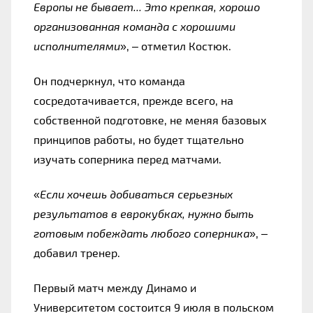
Европы не бывает... Это крепкая, хорошо 
организованная команда с хорошими 
исполнителями
»
, 
– 
отметил Костюк.
Он подчеркнул, что команда 
сосредотачивается, прежде всего, на 
собственной подготовке, не меняя базовых 
принципов работы, но будет тщательно 
изучать соперника перед матчами.
«
Если хочешь добиваться серьезных 
результатов в еврокубках, нужно быть 
готовым побеждать любого соперника
», – 
добавил тренер.
Первый матч между Динамо и 
Университетом состоится 9 июля в польском 