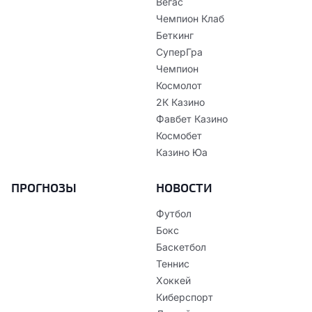
Вегас
Чемпион Клаб
Беткинг
СуперГра
Чемпион
Космолот
2К Казино
Фавбет Казино
Космобет
Казино Юа
ПРОГНОЗЫ
НОВОСТИ
Футбол
Бокс
Баскетбол
Теннис
Хоккей
Киберспорт