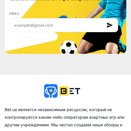
EMAIL
Bet.ua является независимым ресурсом, который не
контролируется каким-либо оператором азартных игр или
другим учреждением. Мы честно создаем наши обзоры и