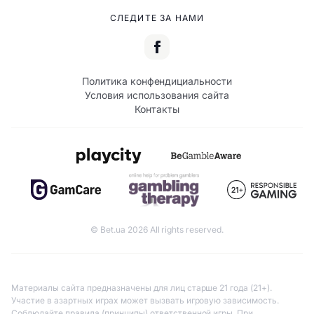
СЛЕДИТЕ ЗА НАМИ
Политика конфендициальности
Условия использования сайта
Контакты
© Bet.ua 2026 All rights reserved.
Материалы сайта предназначены для лиц старше 21 года (21+).
Участие в азартных играх может вызвать игровую зависимость.
Соблюдайте правила (принципы) ответственной игры. При