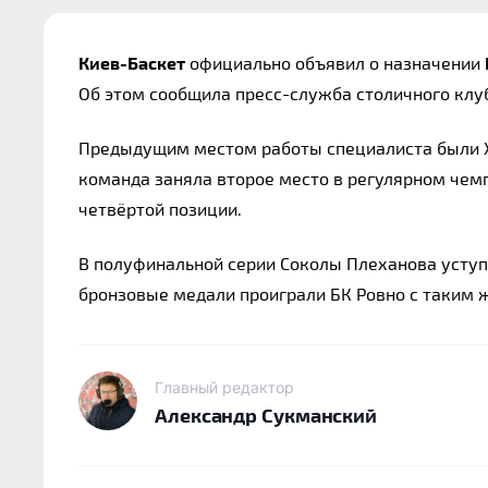
Киев-Баскет
официально объявил о назначении
Об этом сообщила пресс-служба столичного клу
Предыдущим местом работы специалиста были Ха
команда заняла второе место в регулярном чем
четвёртой позиции.
В полуфинальной серии Соколы Плеханова уступи
бронзовые медали проиграли БК Ровно с таким 
Главный редактор
Александр Сукманский