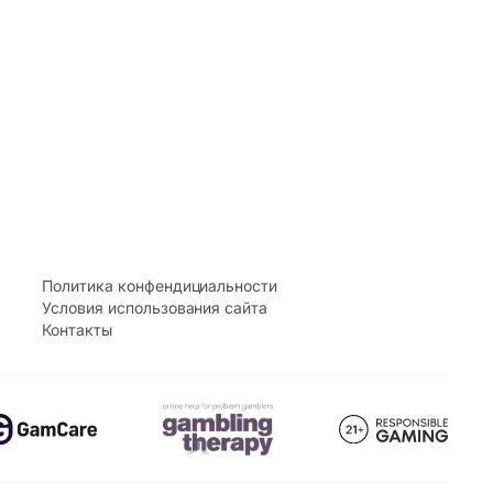
Политика конфендициальности
Условия использования сайта
Контакты