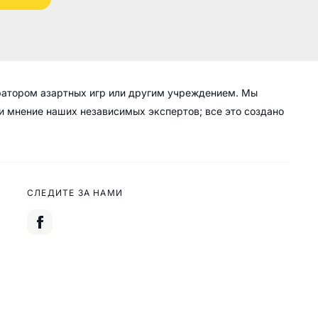
ратором азартных игр или другим учреждением. Мы
 и мнение наших независимых экспертов; все это создано
СЛЕДИТЕ ЗА НАМИ