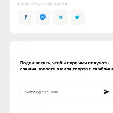
ПОДЕЛИТЕСЬ C ДРУЗЬЯМИ
Подпишитесь, чтобы первыми получать
свежие новости о мире спорта и гемблин
EMAIL