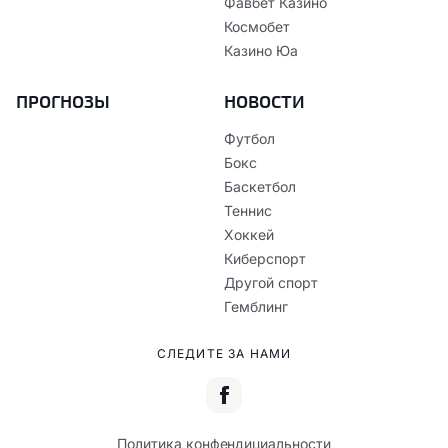
Фавбет Казино
Космобет
Казино Юа
ПРОГНОЗЫ
НОВОСТИ
Футбол
Бокс
Баскетбол
Теннис
Хоккей
Киберспорт
Другой спорт
Гемблинг
СЛЕДИТЕ ЗА НАМИ
Политика конфендициальности