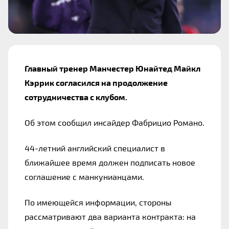
Главный тренер Манчестер Юнайтед Майкл 
Кэррик согласился на продолжение 
сотрудничества с клубом. 
Об этом сообщил инсайдер Фабрицио Романо.
44-летний английский специалист в 
ближайшее время должен подписать новое 
соглашение с манкунианцами.
По имеющейся информации, стороны 
рассматривают два варианта контракта: на 