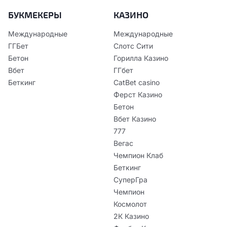
БУКМЕКЕРЫ
КАЗИНО
Международные
Международные
ГГБет
Слотс Сити
Бетон
Горилла Казино
Вбет
ГГбет
Беткинг
CatBet casino
Ферст Казино
Бетон
Вбет Казино
777
Вегас
Чемпион Клаб
Беткинг
СуперГра
Чемпион
Космолот
2К Казино