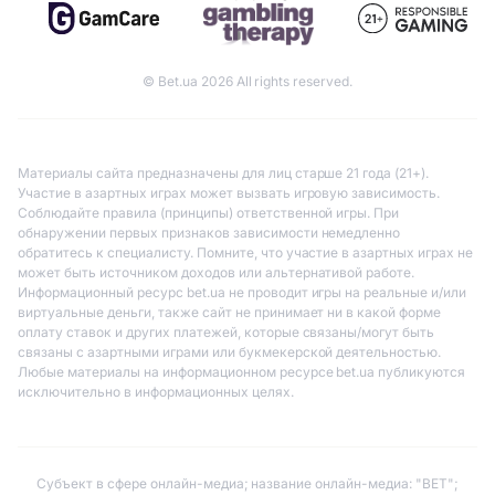
© Bet.ua 2026 All rights reserved.
Материалы сайта предназначены для лиц старше 21 года (21+).
Участие в азартных играх может вызвать игровую зависимость.
Соблюдайте правила (принципы) ответственной игры. При
обнаружении первых признаков зависимости немедленно
обратитесь к специалисту. Помните, что участие в азартных играх не
может быть источником доходов или альтернативой работе.
Информационный ресурс bet.ua не проводит игры на реальные и/или
виртуальные деньги, также сайт не принимает ни в какой форме
оплату ставок и других платежей, которые связаны/могут быть
связаны с азартными играми или букмекерской деятельностью.
Любые материалы на информационном ресурсе bet.ua публикуются
исключительно в информационных целях.
Субъект в сфере онлайн-медиа; название онлайн-медиа: "BET";