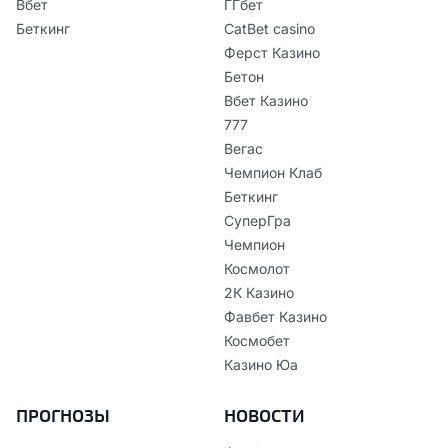
Вбет
ГГбет
Беткинг
CatBet casino
Ферст Казино
Бетон
Вбет Казино
777
Вегас
Чемпион Клаб
Беткинг
СуперГра
Чемпион
Космолот
2К Казино
Фавбет Казино
Космобет
Казино Юа
ПРОГНОЗЫ
НОВОСТИ