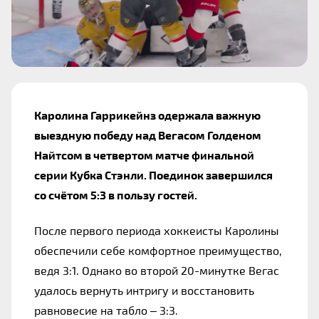
Каролина Гаррикейнз одержала важную 
выездную победу над Вегасом Голденом 
Найтсом в четвертом матче финальной 
серии Кубка Стэнли. Поединок завершился 
со счётом 5:3 в пользу гостей.
После первого периода хоккеисты Каролины 
обеспечили себе комфортное преимущество, 
ведя 3:1. Однако во второй 20-минутке Вегас 
удалось вернуть интригу и восстановить 
равновесие на табло – 3:3.