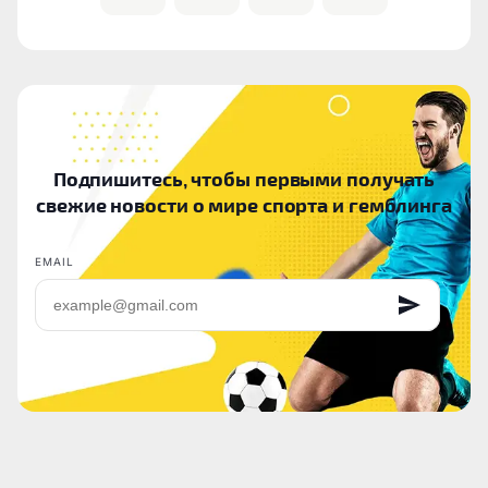
Подпишитесь, чтобы первыми получать
свежие новости о мире спорта и гемблинга
EMAIL