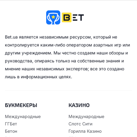
Bet.ua является независимым ресурсом, который не
контролируется каким-либо оператором азартных игр или
другим учреждением. Мы честно создаем наши обзоры и
руководства, опираясь только на собственные знания и
мнение наших независимых экспертов; все это создано
лишь в информационных целях.
БУКМЕКЕРЫ
КАЗИНО
Международные
Международные
ГГБет
Слотс Сити
Бетон
Горилла Казино