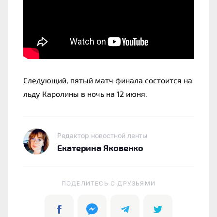
Следующий, пятый матч финала состоится на 
льду Каролины в ночь на 12 июня.
Редактор новостной ленты
Екатерина Яковенко
ПОДЕЛИТЕСЬ C ДРУЗЬЯМИ