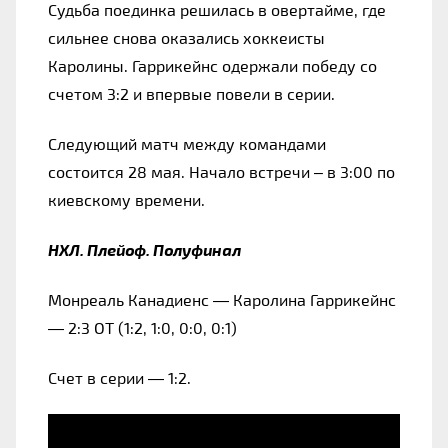
Судьба поединка решилась в овертайме, где 
сильнее снова оказались хоккеисты 
Каролины. Гаррикейнс одержали победу со 
счетом 3:2 и впервые повели в серии.
Следующий матч между командами 
состоится 28 мая. Начало встречи – в 3:00 по 
киевскому времени.
НХЛ. Плейоф. Полуфинал 
Монреаль Канадиенс — Каролина Гаррикейнс 
— 2:3 ОТ (1:2, 1:0, 0:0, 0:1)
Счет в серии — 1:2.