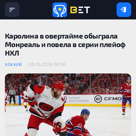
Каролина в овертайме обыграла
Монреаль и повела в серии плейоф
НХЛ
26.05.2026 08:56
ХОККЕЙ