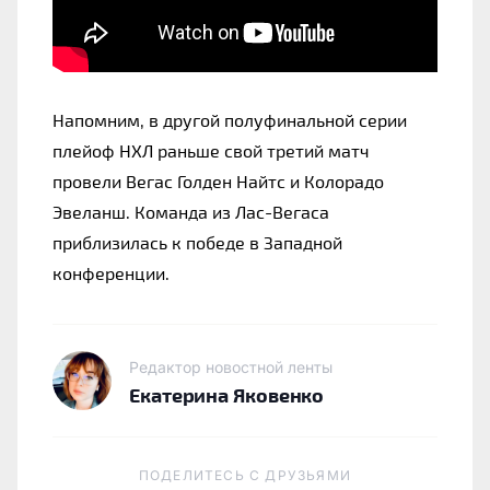
Напомним, в другой полуфинальной серии 
плейоф НХЛ раньше свой третий матч 
провели Вегас Голден Найтс и Колорадо 
Эвеланш. Команда из Лас-Вегаса 
приблизилась к победе в Западной 
конференции.
Редактор новостной ленты
Екатерина Яковенко
ПОДЕЛИТЕСЬ C ДРУЗЬЯМИ