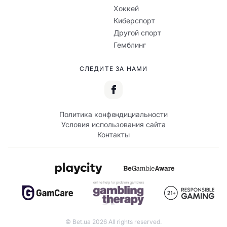
Хоккей
Киберспорт
Другой спорт
Гемблинг
СЛЕДИТЕ ЗА НАМИ
Политика конфендициальности
Условия использования сайта
Контакты
© Bet.ua 2026 All rights reserved.