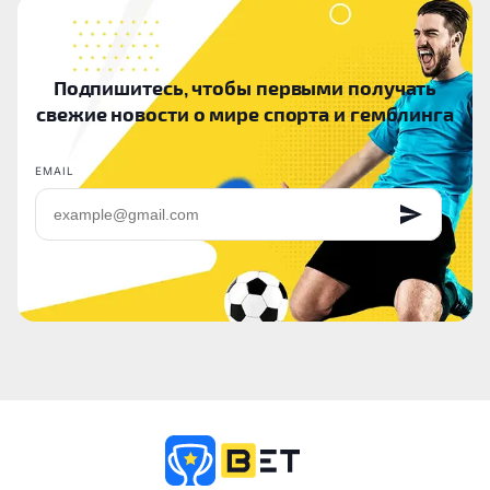
Подпишитесь, чтобы первыми получать
свежие новости о мире спорта и гемблинга
EMAIL