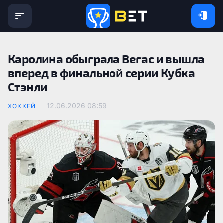
Каролина обыграла Вегас и вышла
вперед в финальной серии Кубка
Стэнли
12.06.2026 08:59
ХОККЕЙ