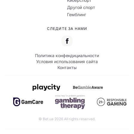
Киберспорт
Другой спорт
Гемблинг
СЛЕДИТЕ ЗА НАМИ
Политика конфендициальности
Условия использования сайта
Контакты
© Bet.ua 2026 All rights reserved.