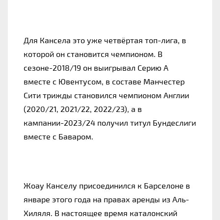
Для Кансела это уже четвёртая топ-лига, в 
которой он становится чемпионом. В 
сезоне-2018/19 он выигрывал Серию А 
вместе с Ювентусом, в составе Манчестер 
Сити трижды становился чемпионом Англии 
(2020/21, 2021/22, 2022/23), а в 
кампании-2023/24 получил титул Бундеслиги 
вместе с Баваром.
Жоау Канселу присоединился к Барселоне в 
январе этого года на правах аренды из Аль-
Хиляля. В настоящее время каталонский 