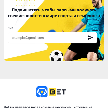
Подпишитесь, чтобы первыми получать
свежие новости о мире спорта и гемблинга
EMAIL
Bet.ua является независимым ресурсом, который не