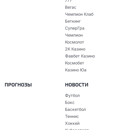
777
Вегас
Чемпион Клаб
Беткинг
СуперГра
Чемпион
Космолот
2К Казино
Фавбет Казино
Космобет
Казино Юа
ПРОГНОЗЫ
НОВОСТИ
Футбол
Бокс
Баскетбол
Теннис
Хоккей