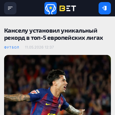
Канселу установил уникальный
рекорд в топ-5 европейских лигах
11.05.2026 12:37
ФУТБОЛ