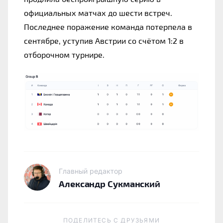
официальных матчах до шести встреч.
Последнее поражение команда потерпела в
сентябре, уступив Австрии со счётом 1:2 в
отборочном турнире.
Главный редактор
Александр Сукманский
ПОДЕЛИТЕСЬ C ДРУЗЬЯМИ