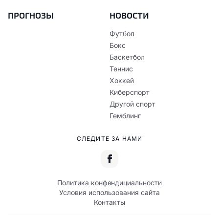
ПРОГНОЗЫ
НОВОСТИ
Футбол
Бокс
Баскетбол
Теннис
Хоккей
Киберспорт
Другой спорт
Гемблинг
СЛЕДИТЕ ЗА НАМИ
Политика конфендициальности
Условия использования сайта
Контакты