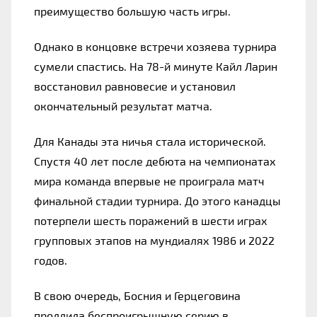
преимущество большую часть игры.
Однако в концовке встречи хозяева турнира
сумели спастись. На 78-й минуте Кайл Ларин
восстановил равновесие и установил
окончательный результат матча.
Для Канады эта ничья стала исторической.
Спустя 40 лет после дебюта на чемпионатах
мира команда впервые не проиграла матч
финальной стадии турнира. До этого канадцы
потерпели шесть поражений в шести играх
групповых этапов на мундиалях 1986 и 2022
годов.
В свою очередь, Босния и Герцеговина
продлила беспроигрышную серию в