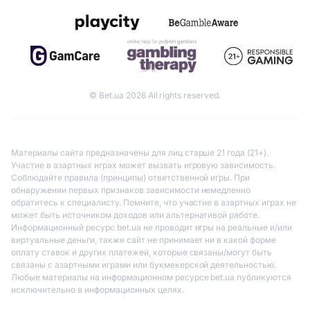
© Bet.ua 2026 All rights reserved.
Материалы сайта предназначены для лиц старше 21 года (21+).
Участие в азартных играх может вызвать игровую зависимость.
Соблюдайте правила (принципы) ответственной игры. При
обнаружении первых признаков зависимости немедленно
обратитесь к специалисту. Помните, что участие в азартных играх не
может быть источником доходов или альтернативой работе.
Информационный ресурс bet.ua не проводит игры на реальные и/или
виртуальные деньги, также сайт не принимает ни в какой форме
оплату ставок и других платежей, которые связаны/могут быть
связаны с азартными играми или букмекерской деятельностью.
Любые материалы на информационном ресурсе bet.ua публикуются
исключительно в информационных целях.