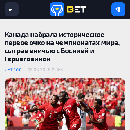
Канада набрала историческое
первое очко на чемпионатах мира,
сыграв вничью с Боснией и
Герцеговиной
12.06.2026 22:58
ФУТБОЛ