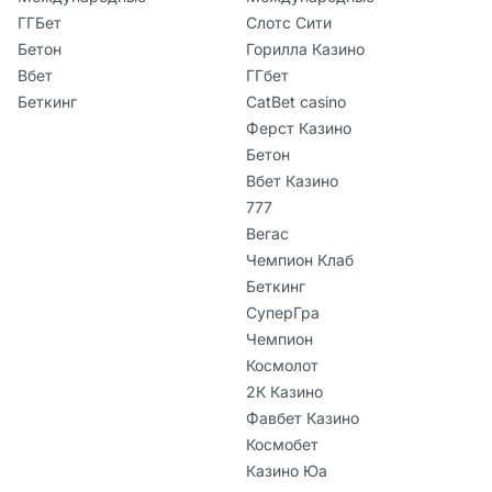
ГГБет
Слотс Сити
Бетон
Горилла Казино
Вбет
ГГбет
Беткинг
CatBet casino
Ферст Казино
Бетон
Вбет Казино
777
Вегас
Чемпион Клаб
Беткинг
СуперГра
Чемпион
Космолот
2К Казино
Фавбет Казино
Космобет
Казино Юа