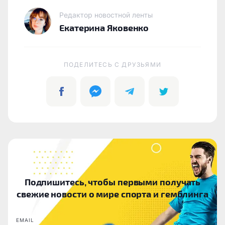
Редактор новостной ленты
Екатерина Яковенко
ПОДЕЛИТЕСЬ C ДРУЗЬЯМИ
Подпишитесь, чтобы первыми получать
свежие новости о мире спорта и гемблинга
EMAIL