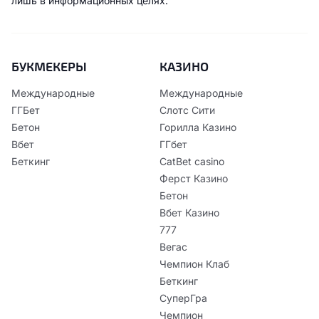
лишь в информационных целях.
БУКМЕКЕРЫ
КАЗИНО
Международные
Международные
ГГБет
Слотс Сити
Бетон
Горилла Казино
Вбет
ГГбет
Беткинг
CatBet casino
Ферст Казино
Бетон
Вбет Казино
777
Вегас
Чемпион Клаб
Беткинг
СуперГра
Чемпион