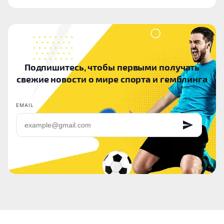
Подпишитесь, чтобы первыми получать
свежие новости о мире спорта и гемблинга
EMAIL