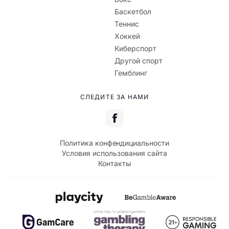
Баскетбол
Теннис
Хоккей
Киберспорт
Другой спорт
Гемблинг
СЛЕДИТЕ ЗА НАМИ
Политика конфендициальности
Условия использования сайта
Контакты