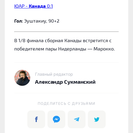
ЮАР -
Канада
0:1
Гол:
Эуштакиу, 90+2
В 1/8 финала сборная Канады встретится с
победителем пары Нидерланды — Марокко.
Главный редактор
Александр Сукманский
ПОДЕЛИТЕСЬ C ДРУЗЬЯМИ