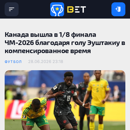
Канада вышла в 1/8 финала
ЧМ-2026 благодаря голу Эуштакиу в
компенсированное время
28.06.2026 23:18
ФУТБОЛ