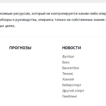
висимым ресурсом, который не контролируется каким-либо опе
обзоры и руководства, опираясь только на собственные знания
ых целях.
ПРОГНОЗЫ
НОВОСТИ
Футбол
Бокс
Баскетбол
Теннис
Хоккей
Киберспорт
Другой спорт
Гемблинг