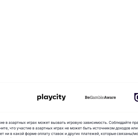
стие в азартных играх может вызвать игровую зависимость. Соблюдайте пр
ите, что участие в азартных играх не может быть источником доходов или
ает ни в какой форме оплату ставок и других платежей, которые связаны/