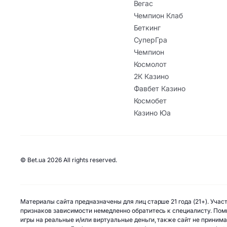
Вегас
Чемпион Клаб
Беткинг
СуперГра
Чемпион
Космолот
2К Казино
Фавбет Казино
Космобет
Казино Юа
© Bet.ua 2026 All rights reserved.
Материалы сайта предназначены для лиц старше 21 года (21+). Уча
признаков зависимости немедленно обратитесь к специалисту. Помн
игры на реальные и/или виртуальные деньги, также сайт не приним