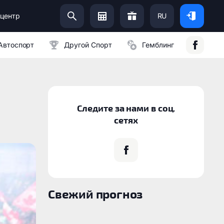
центр
RU
Помоги Украинской Армии:
Автоспорт
Другой Спорт
Гемблинг
Следите за нами в соц.
сетях
Свежий прогноз