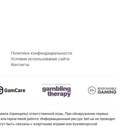
Политика конфендициальности
Условия использования сайта
Контакты
авила (принципы) ответственной игры. При обнаружении первых
 альтернативой работе. Информационный ресурс bet.ua не проводит
могут быть связаны с азартными играми или букмекерской