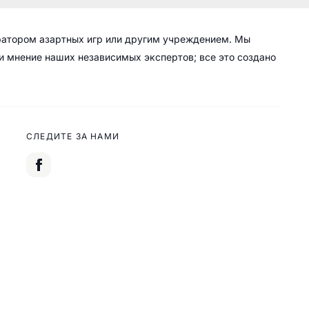
ратором азартных игр или другим учреждением. Мы
 и мнение наших независимых экспертов; все это создано
СЛЕДИТЕ ЗА НАМИ