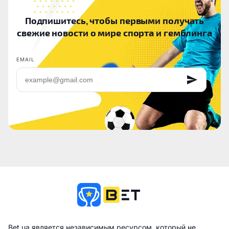
Подпишитесь, чтобы первыми получать
свежие новости о мире спорта и гемблинга
EMAIL
Bet.ua является независимым ресурсом, который не