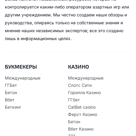
контролируется каким-либо оператором азартных игр или
другим учреждением. Мы честно создаем наши обзоры и
руководства, опираясь только на собственные знания и
мнение наших независимых экспертов; все это создано
лишь в информационных целях.
БУКМЕКЕРЫ
КАЗИНО
Международные
Международные
ГГБет
Слотс Сити
Бетон
Горилла Казино
Вбет
ГГбет
Беткинг
CatBet casino
Ферст Казино
Бетон
Вбет Казино