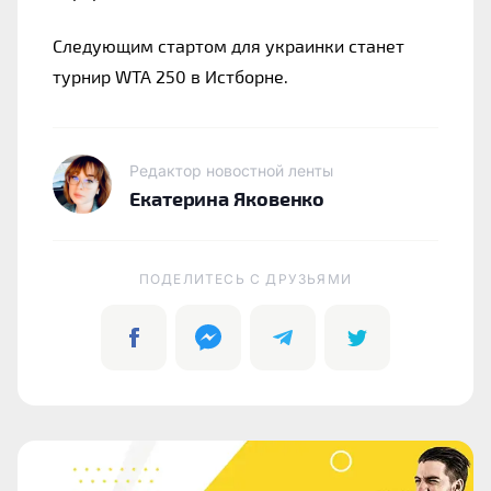
Следующим стартом для украинки станет 
турнир WTA 250 в Истборне.
Редактор новостной ленты
Екатерина Яковенко
ПОДЕЛИТЕСЬ C ДРУЗЬЯМИ