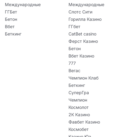
Международные
Международные
ГГБет
Слотс Сити
Бетон
Горилла Казино
Вбет
ГГбет
Беткинг
CatBet casino
Ферст Казино
Бетон
Вбет Казино
777
Вегас
Чемпион Клаб
Беткинг
СуперГра
Чемпион
Космолот
2К Казино
Фавбет Казино
Космобет
Казино Юа