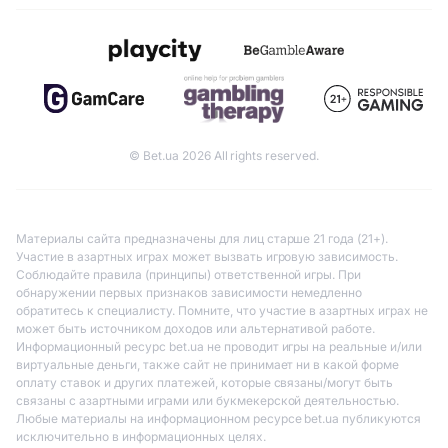
© Bet.ua 2026 All rights reserved.
Материалы сайта предназначены для лиц старше 21 года (21+).
Участие в азартных играх может вызвать игровую зависимость.
Соблюдайте правила (принципы) ответственной игры. При
обнаружении первых признаков зависимости немедленно
обратитесь к специалисту. Помните, что участие в азартных играх не
может быть источником доходов или альтернативой работе.
Информационный ресурс bet.ua не проводит игры на реальные и/или
виртуальные деньги, также сайт не принимает ни в какой форме
оплату ставок и других платежей, которые связаны/могут быть
связаны с азартными играми или букмекерской деятельностью.
Любые материалы на информационном ресурсе bet.ua публикуются
исключительно в информационных целях.