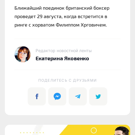
Ближайший поединок британский боксер 
проведет 29 августа, когда встретится в 
ринге с хорватом Филиппом Хрговичем.
Редактор новостной ленты
Екатерина Яковенко
ПОДЕЛИТЕСЬ C ДРУЗЬЯМИ