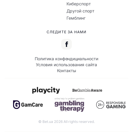
Киберспорт
Другой спорт
Гемблинг
СЛЕДИТЕ ЗА НАМИ
Политика конфендициальности
Условия использования сайта
Контакты
© Bet.ua 2026 All rights reserved.