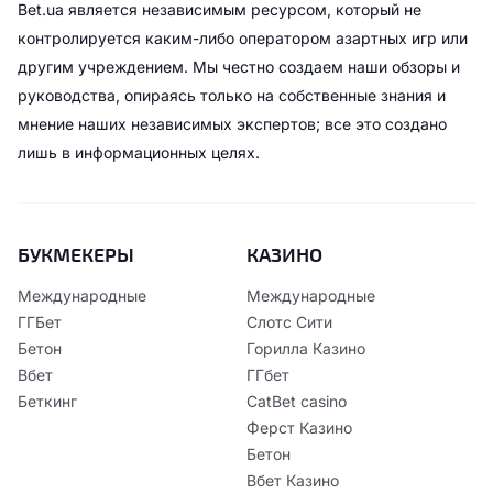
Bet.ua является независимым ресурсом, который не
контролируется каким-либо оператором азартных игр или
другим учреждением. Мы честно создаем наши обзоры и
руководства, опираясь только на собственные знания и
мнение наших независимых экспертов; все это создано
лишь в информационных целях.
БУКМЕКЕРЫ
КАЗИНО
Международные
Международные
ГГБет
Слотс Сити
Бетон
Горилла Казино
Вбет
ГГбет
Беткинг
CatBet casino
Ферст Казино
Бетон
Вбет Казино