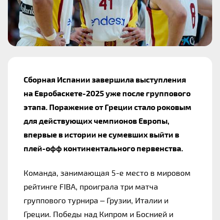
Сборная Испании завершила выступления 
на Евробаскете-2025 уже после группового 
этапа. Поражение от Греции стало роковым 
для действующих чемпионов Европы, 
впервые в истории не сумевших выйти в 
плей-офф континентального первенства.
Команда, занимающая 5-е место в мировом 
рейтинге FIBA, проиграла три матча 
группового турнира – Грузии, Италии и 
Греции. Победы над Кипром и Боснией и 