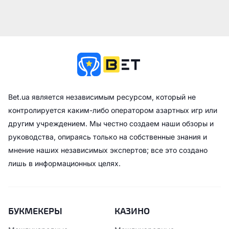
Bet.ua является независимым ресурсом, который не
контролируется каким-либо оператором азартных игр или
другим учреждением. Мы честно создаем наши обзоры и
руководства, опираясь только на собственные знания и
мнение наших независимых экспертов; все это создано
лишь в информационных целях.
БУКМЕКЕРЫ
КАЗИНО