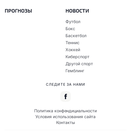
ПРОГНОЗЫ
НОВОСТИ
Футбол
Бокс
Баскетбол
Теннис
Хоккей
Киберспорт
Другой спорт
Гемблинг
СЛЕДИТЕ ЗА НАМИ
Политика конфендициальности
Условия использования сайта
Контакты