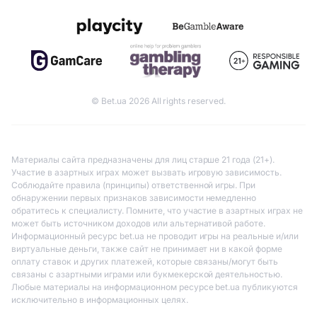
© Bet.ua 2026 All rights reserved.
Материалы сайта предназначены для лиц старше 21 года (21+).
Участие в азартных играх может вызвать игровую зависимость.
Соблюдайте правила (принципы) ответственной игры. При
обнаружении первых признаков зависимости немедленно
обратитесь к специалисту. Помните, что участие в азартных играх не
может быть источником доходов или альтернативой работе.
Информационный ресурс bet.ua не проводит игры на реальные и/или
виртуальные деньги, также сайт не принимает ни в какой форме
оплату ставок и других платежей, которые связаны/могут быть
связаны с азартными играми или букмекерской деятельностью.
Любые материалы на информационном ресурсе bet.ua публикуются
исключительно в информационных целях.