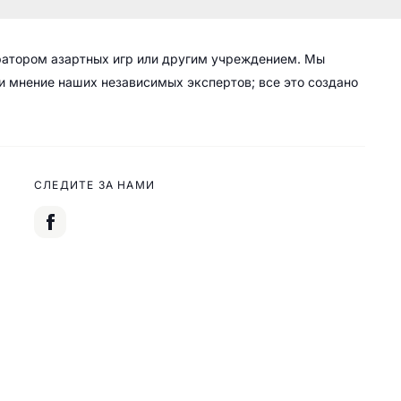
ратором азартных игр или другим учреждением. Мы
 и мнение наших независимых экспертов; все это создано
СЛЕДИТЕ ЗА НАМИ