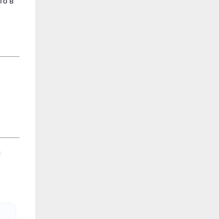
то в
и