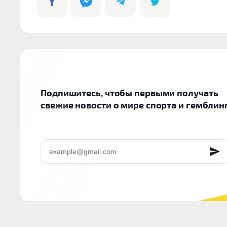
Подпишитесь, чтобы первыми получать
свежие новости о мире спорта и гемблин
EMAIL