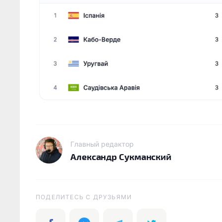
Главный редактор
Александр Сукманский
ПОДЕЛИТЕСЬ C ДРУЗЬЯМИ