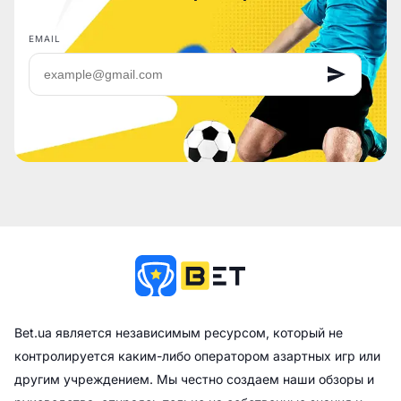
EMAIL
Bet.ua является независимым ресурсом, который не
контролируется каким-либо оператором азартных игр или
другим учреждением. Мы честно создаем наши обзоры и