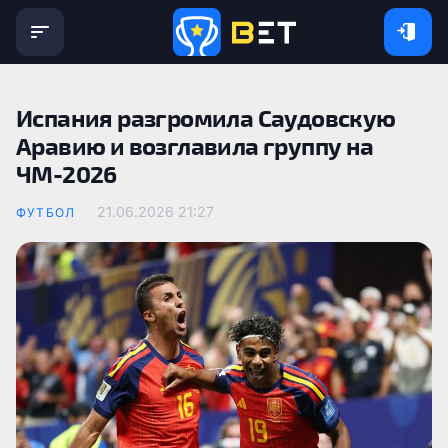
Испания разгромила Саудовскую
Аравию и возглавила группу на
ЧМ-2026
21.06.2026 21:27
ФУТБОЛ