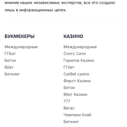
мнение наших независимых экспертов; все это создано
лишь в информационных целях.
БУКМЕКЕРЫ
КАЗИНО
Международные
Международные
ГГБет
Слотс Сити
Бетон
Горилла Казино
Вбет
ГГбет
Беткинг
CatBet casino
Ферст Казино
Бетон
Вбет Казино
777
Вегас
Чемпион Клаб
Беткинг