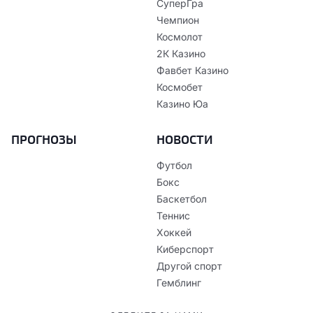
СуперГра
Чемпион
Космолот
2К Казино
Фавбет Казино
Космобет
Казино Юа
ПРОГНОЗЫ
НОВОСТИ
Футбол
Бокс
Баскетбол
Теннис
Хоккей
Киберспорт
Другой спорт
Гемблинг