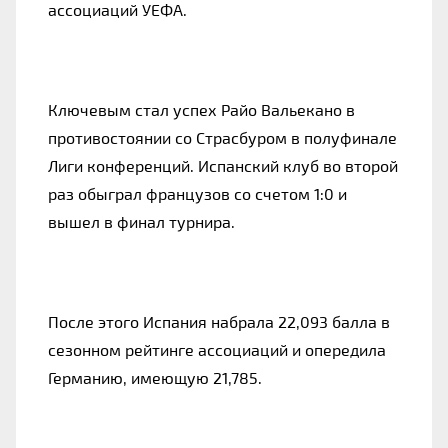
ассоциаций УЕФА.
Ключевым стал успех Райо Вальекано в 
противостоянии со Страсбуром в полуфинале 
Лиги конференций. Испанский клуб во второй 
раз обыграл французов со счетом 1:0 и 
вышел в финал турнира.
После этого Испания набрала 22,093 балла в 
сезонном рейтинге ассоциаций и опередила 
Германию, имеющую 21,785.