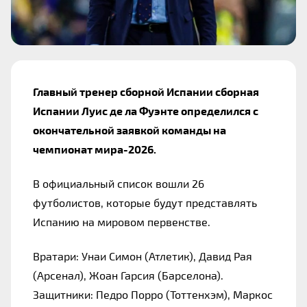
Главный тренер сборной Испании сборная 
Испании Луис де ла Фуэнте определился с 
окончательной заявкой команды на 
чемпионат мира-2026.
В официальный список вошли 26 
футболистов, которые будут представлять 
Испанию на мировом первенстве.
Вратари: Унаи Симон (Атлетик), Давид Рая 
(Арсенал), Жоан Гарсия (Барселона).
Защитники: Педро Порро (Тоттенхэм), Маркос 