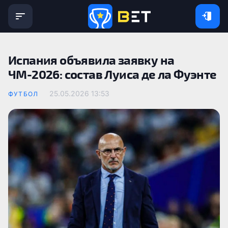
Испания объявила заявку на
ЧМ-2026: состав Луиса де ла Фуэнте
25.05.2026 13:53
ФУТБОЛ