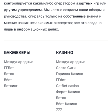
контролируется каким-либо оператором азартных игр или
другим учреждением. Мы честно создаем наши обзоры и
руководства, опираясь только на собственные знания и
мнение наших независимых экспертов; все это создано
лишь в информационных целях.
БУКМЕКЕРЫ
КАЗИНО
Международные
Международные
ГГБет
Слотс Сити
Бетон
Горилла Казино
Вбет
ГГбет
Беткинг
CatBet casino
Ферст Казино
Бетон
Вбет Казино
777