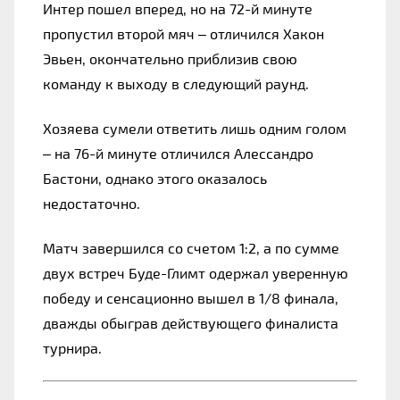
Интер пошел вперед, но на 72-й минуте
пропустил второй мяч – отличился
Хакон
Эвьен
, окончательно приблизив свою
команду к выходу в следующий раунд.
Хозяева сумели ответить лишь одним голом
– на 76-й минуте отличился
Алессандро
Бастони
, однако этого оказалось
недостаточно.
Матч завершился со счетом 1:2, а по сумме
двух встреч Буде-Глимт одержал уверенную
победу и сенсационно вышел в 1/8 финала,
дважды обыграв действующего финалиста
турнира.