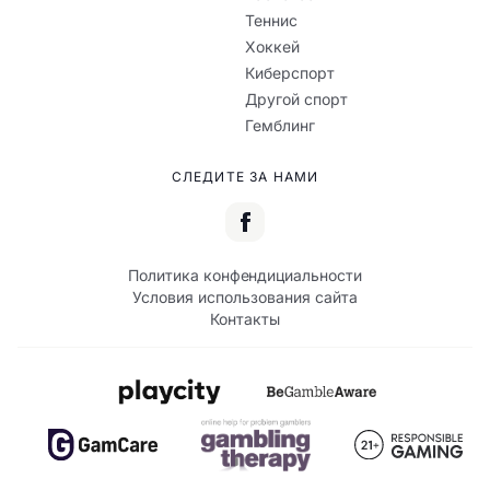
Теннис
Хоккей
Киберспорт
Другой спорт
Гемблинг
СЛЕДИТЕ ЗА НАМИ
Политика конфендициальности
Условия использования сайта
Контакты