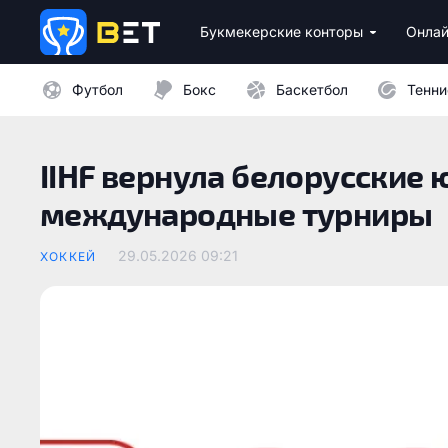
Букмекерские конторы
Онлай
Лицензионные букмекеры Украины
Лучшие провайдеры каз
Бездепозитные бо
Казино с минималь
Футбол
Бокс
Баскетбол
Тенни
IIHF вернула белорусские
международные турниры
29.05.2026 09:21
ХОККЕЙ