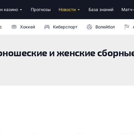
н казино
Прогнозы
Новости
База знаний
Матч-
ино
нусы за регистрацию
ным депозитом
с
Хоккей
Киберспорт
Волейбол
 юношеские и женские сборные