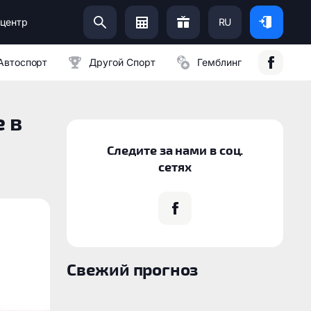
центр
RU
Помоги Украинской Армии:
Автоспорт
Другой Спорт
Гемблинг
 в
Следите за нами в соц.
сетях
Свежий прогноз