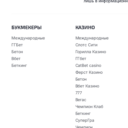
лишь в информационн
БУКМЕКЕРЫ
КАЗИНО
Международные
Международные
ГГБет
Слотс Сити
Бетон
Горилла Казино
Вбет
ГГбет
Беткинг
CatBet casino
Ферст Казино
Бетон
Вбет Казино
777
Вегас
Чемпион Клаб
Беткинг
СуперГра
Чемпион