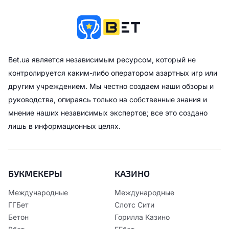
Bet.ua является независимым ресурсом, который не
контролируется каким-либо оператором азартных игр или
другим учреждением. Мы честно создаем наши обзоры и
руководства, опираясь только на собственные знания и
мнение наших независимых экспертов; все это создано
лишь в информационных целях.
БУКМЕКЕРЫ
КАЗИНО
Международные
Международные
ГГБет
Слотс Сити
Бетон
Горилла Казино