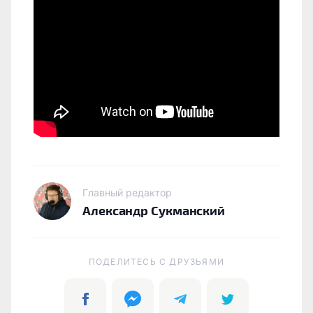
Главный редактор
Александр Сукманский
ПОДЕЛИТЕСЬ C ДРУЗЬЯМИ