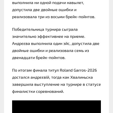
выполнила ни одной подачи навылет,
допустила две двойные ошибки и
реализовала три из восьми брейк-пойнтов.
Победительница турнира сыграла
значительно эффективнее на приеме.
Андрєєва выполнила один эйс, допустила две
двойные ошибки и реализовала семь из
двенадцати брейк-пойнтов.
По итогам финала титул Roland Garros-2026
достался андрєєвій, тогда как Хвалиньска
завершила выступление на турнире в статусе
финалистки соревнований.