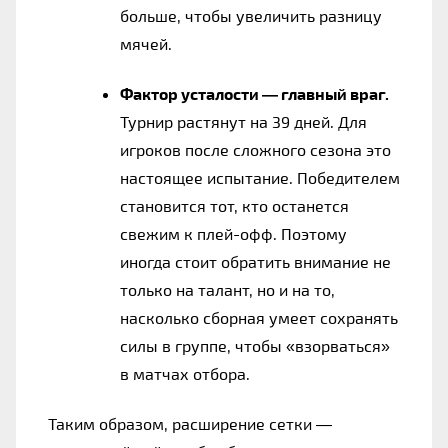
больше, чтобы увеличить разницу 
мячей.
Фактор усталости — главный враг.
Турнир растянут на 39 дней. Для 
игроков после сложного сезона это 
настоящее испытание. Победителем 
становится тот, кто останется 
свежим к плей-офф. Поэтому 
иногда стоит обратить внимание не 
только на талант, но и на то, 
насколько сборная умеет сохранять 
силы в группе, чтобы «взорваться» 
в матчах отбора.
Таким образом, расширение сетки — 