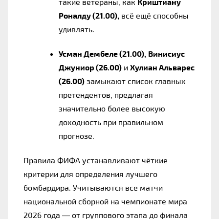
такие ветераны, как 
Криштиану 
Роналду (21.00),
 всё ещё способны 
удивлять.
Усман Дембеле (21.00),
Винисиус 
Джуниор (26.00)
 и 
Хулиан Альварес 
(26.00)
 замыкают список главных 
претендентов, предлагая 
значительно более высокую 
доходность при правильном 
прогнозе.
Правила ФИФА устанавливают чёткие 
критерии для определения лучшего 
бомбардира. Учитываются все матчи 
национальной сборной на чемпионате мира 
2026 года — от группового этапа до финала 