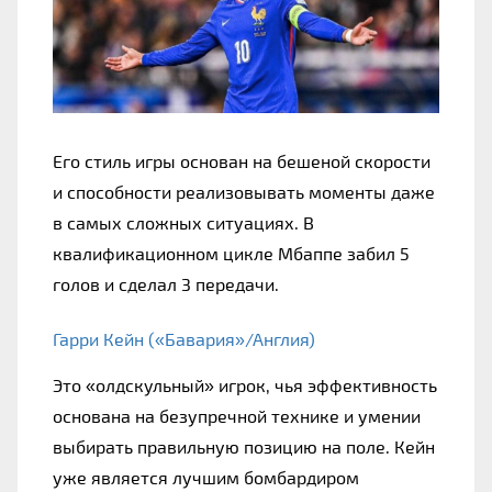
Его стиль игры основан на бешеной скорости 
и способности реализовывать моменты даже 
в самых сложных ситуациях. В 
квалификационном цикле Мбаппе забил 5 
голов и сделал 3 передачи.
Гарри Кейн («Бавария»/Англия)
Это «олдскульный» игрок, чья эффективность 
основана на безупречной технике и умении 
выбирать правильную позицию на поле. Кейн 
уже является лучшим бомбардиром 