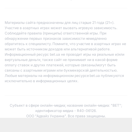
Материалы сайта предназначены для лиц старше 21 года (21+).
Участие в азартных играх может вызвать игровую зависимость.
Соблюдайте правила (принципы) ответственной игры. При
обнаружении первых признаков зависимости немедленно
обратитесь к специалисту. Помните, что участие в азартных играх не
может быть источником доходов или альтернативой работе.
Информационный ресурс bet.ua не проводит игры на реальные и/или
виртуальные деньги, также сайт не принимает ни в какой форме
оплату ставок и других платежей, которые связаны/могут быть
связаны с азартными играми или букмекерской деятельностью.
Любые материалы на информационном ресурсе bet.ua публикуются
исключительно в информационных целях.
Субъект в сфере онлайн-медиа; название онлайн-медиа: "BET";
идентификатор медиа - R40-06126.
ООО "Адвайз Украина". Все права защищены.
Адрес: 02094, г. Киев, бульв. Верховной Рады, 22
Телефон: +380 66 048 73 97
Электронная почта:
pr@bet.ua