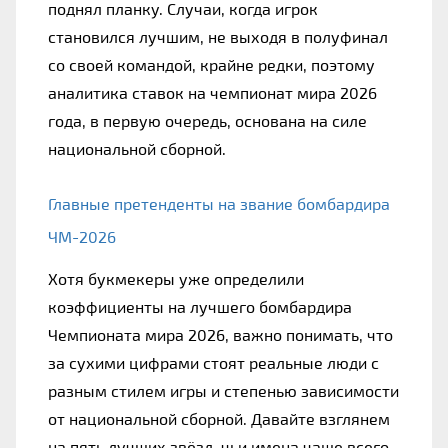
поднял планку. Случаи, когда игрок 
становился лучшим, не выходя в полуфинал 
со своей командой, крайне редки, поэтому 
аналитика ставок на чемпионат мира 2026 
года, в первую очередь, основана на силе 
национальной сборной.
Главные претенденты на звание бомбардира 
ЧМ-2026 
Хотя букмекеры уже определили 
коэффициенты на лучшего бомбардира 
Чемпионата мира 2026, важно понимать, что 
за сухими цифрами стоят реальные люди с 
разным стилем игры и степенью зависимости 
от национальной сборной. Давайте взглянем 
на пять лучших звёзд, чьи имена чаще всего 