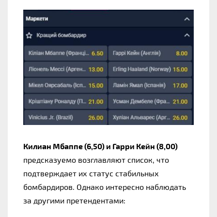
Килиан Мбаппе (6,50) и Гарри Кейн (8,00)
предсказуемо возглавляют список, что 
подтверждает их статус стабильных 
бомбардиров. Однако интересно наблюдать 
за другими претендентами: