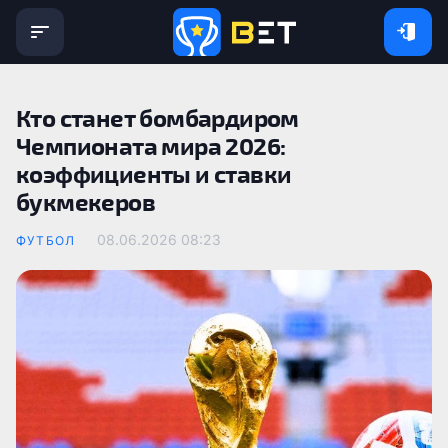
Кто станет бомбардиром
Чемпионата мира 2026:
коэффициенты и ставки
букмекеров
08.06.2026 08:23
ФУТБОЛ