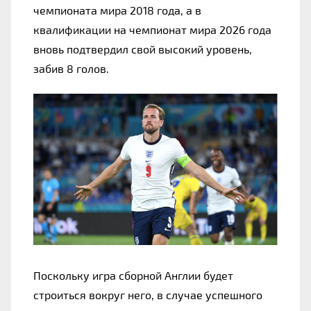
чемпионата мира 2018 года, а в 
квалификации на чемпионат мира 2026 года 
вновь подтвердил свой высокий уровень, 
забив 8 голов. 
Поскольку игра сборной Англии будет 
строиться вокруг него, в случае успешного 