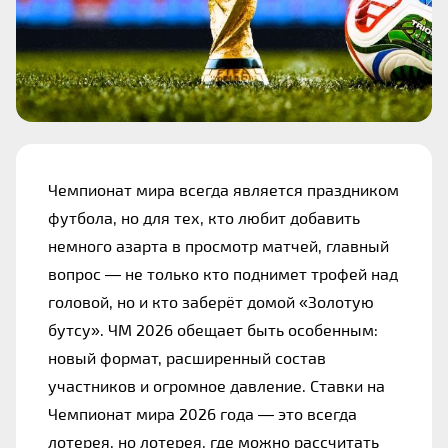
Чемпионат мира всегда является праздником 
футбола, но для тех, кто любит добавить 
немного азарта в просмотр матчей, главный 
вопрос — не только кто поднимет трофей над 
головой, но и кто заберёт домой «Золотую 
бутсу». ЧМ 2026 обещает быть особенным: 
новый формат, расширенный состав 
участников и огромное давление. Ставки на 
Чемпионат мира 2026 года — это всегда 
лотерея, но лотерея, где можно рассчитать 