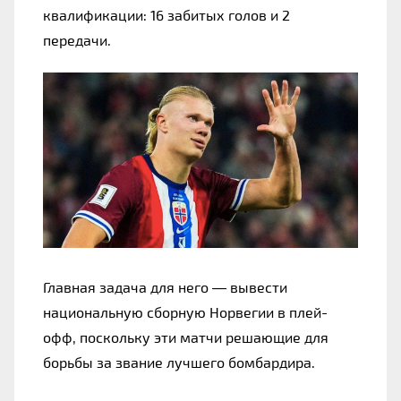
квалификации: 16 забитых голов и 2 
передачи. 
Главная задача для него — вывести 
национальную сборную Норвегии в плей-
офф, поскольку эти матчи решающие для 
борьбы за звание лучшего бомбардира.