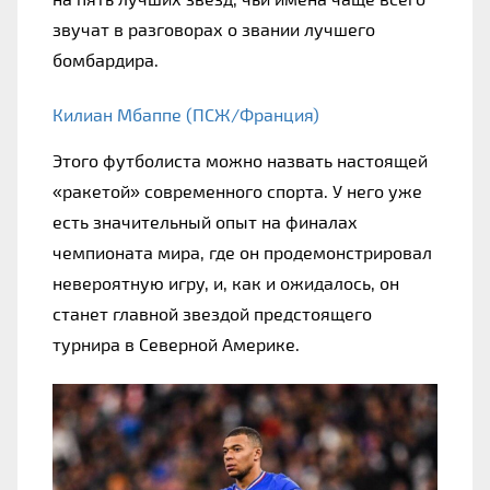
звучат в разговорах о звании лучшего 
бомбардира.
Килиан Мбаппе (ПСЖ/Франция)
Этого футболиста можно назвать настоящей 
«ракетой» современного спорта. У него уже 
есть значительный опыт на финалах 
чемпионата мира, где он продемонстрировал 
невероятную игру, и, как и ожидалось, он 
станет главной звездой предстоящего 
турнира в Северной Америке. 