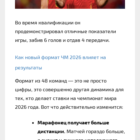
Во время квалификации он 
продемонстрировал отличные показатели 
игры, забив 6 голов и отдав 4 передачи.
Как новый формат ЧМ 2026 влияет на 
результаты
Формат из 48 команд — это не просто 
цифры, это совершенно другая динамика для 
тех, кто делает ставки на чемпионат мира 
2026 года. Вот что действительно изменится:
Марафонец получает больше 
дистанции.
 Матчей гораздо больше, 
а значит у лучшего нападающего 