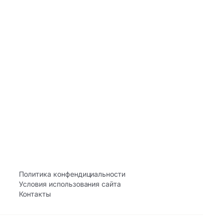
Политика конфендициальности
Условия использования сайта
Контакты