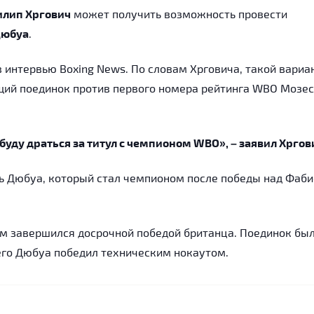
лип Хргович
может получить возможность провести
Дюбуа
.
 интервью Boxing News. По словам Хрговича, такой вариа
щий поединок против первого номера рейтинга WBO Мозе
 буду драться за титул с чемпионом WBO», – заявил Хргов
ь Дюбуа, который стал чемпионом после победы над Фаби
м завершился досрочной победой британца. Поединок бы
чего Дюбуа победил техническим нокаутом.