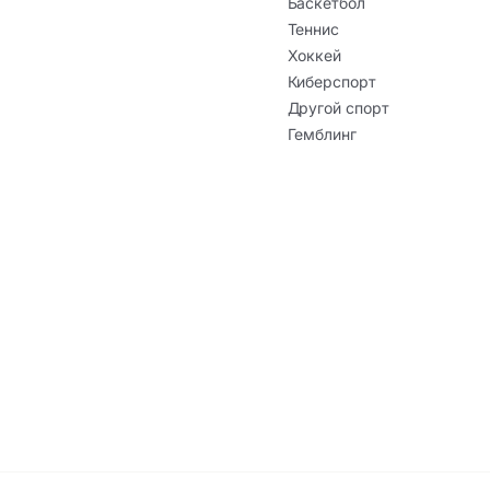
Баскетбол
Теннис
Хоккей
Киберспорт
Другой спорт
Гемблинг