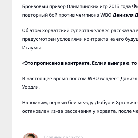
Бронзовый призёр Олимпийских игр 2016 года
Фи
повторный бой против чемпиона WBO
Даниэля 
Об этом хорватский супертяжеловес рассказал в
предусмотрен условиями контракта на его буду
Итаумы.
«Это прописано в контракте. Если я выиграю, то
В настоящее время поясом WBO владеет Даниэл
Уордли.
Напомним, первый бой между Дюбуа и Хрговиче
остановлен из-за рассечения у хорвата, после 
Главный редактор