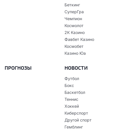
Беткинг
СуперГра
Чемпион
Космолот
2К Казино
Фавбет Казино
Космобет
Казино Юа
ПРОГНОЗЫ
НОВОСТИ
Футбол
Бокс
Баскетбол
Теннис
Хоккей
Киберспорт
Другой спорт
Гемблинг