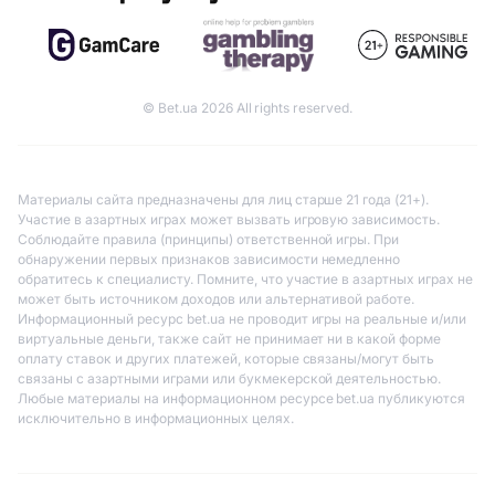
© Bet.ua 2026 All rights reserved.
Материалы сайта предназначены для лиц старше 21 года (21+).
Участие в азартных играх может вызвать игровую зависимость.
Соблюдайте правила (принципы) ответственной игры. При
обнаружении первых признаков зависимости немедленно
обратитесь к специалисту. Помните, что участие в азартных играх не
может быть источником доходов или альтернативой работе.
Информационный ресурс bet.ua не проводит игры на реальные и/или
виртуальные деньги, также сайт не принимает ни в какой форме
оплату ставок и других платежей, которые связаны/могут быть
связаны с азартными играми или букмекерской деятельностью.
Любые материалы на информационном ресурсе bet.ua публикуются
исключительно в информационных целях.