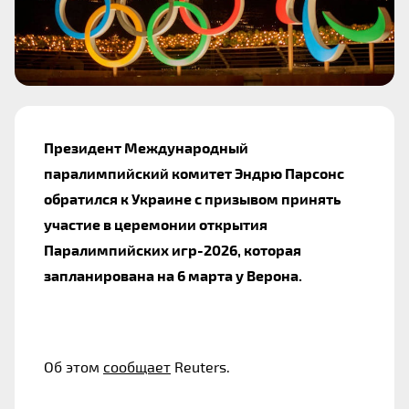
Президент Международный
паралимпийский комитет Эндрю Парсонс
обратился к Украине с призывом принять
участие в церемонии открытия
Паралимпийских игр-2026, которая
запланирована на 6 марта у Верона.
Об этом
сообщает
Reuters.