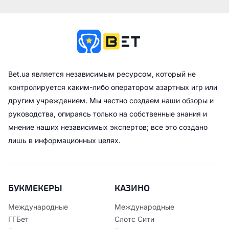
Bet.ua является независимым ресурсом, который не
контролируется каким-либо оператором азартных игр или
другим учреждением. Мы честно создаем наши обзоры и
руководства, опираясь только на собственные знания и
мнение наших независимых экспертов; все это создано
лишь в информационных целях.
БУКМЕКЕРЫ
КАЗИНО
Международные
Международные
ГГБет
Слотс Сити