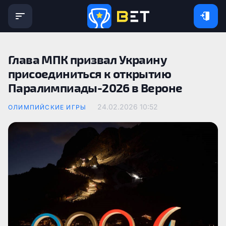
Глава МПК призвал Украину
присоединиться к открытию
Паралимпиады-2026 в Вероне
24.02.2026 10:52
ОЛИМПИЙСКИЕ ИГРЫ