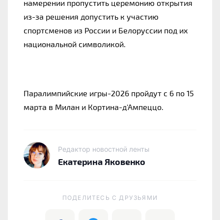
намерении пропустить церемонию открытия
из-за решения допустить к участию
спортсменов из России и Белоруссии под их
национальной символикой.
Паралимпийские игры-2026 пройдут с 6 по 15
марта в Милан и Кортина-д'Ампеццо.
Редактор новостной ленты
Екатерина Яковенко
ПОДЕЛИТЕСЬ C ДРУЗЬЯМИ