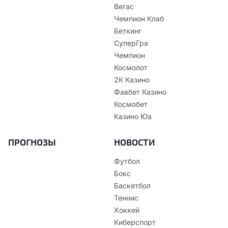
Вегас
Чемпион Клаб
Беткинг
СуперГра
Чемпион
Космолот
2К Казино
Фавбет Казино
Космобет
Казино Юа
ПРОГНОЗЫ
НОВОСТИ
Футбол
Бокс
Баскетбол
Теннис
Хоккей
Киберспорт