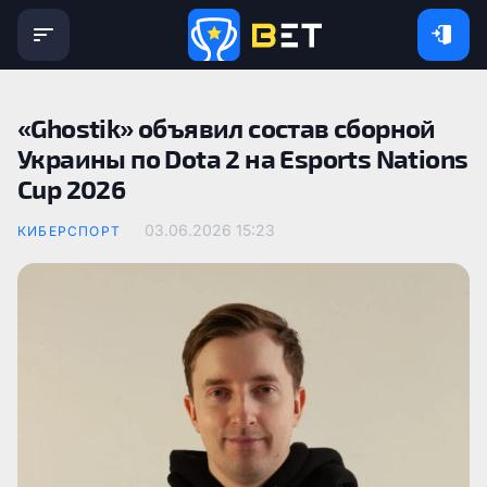
«Ghostik» объявил состав сборной
Украины по Dota 2 на Esports Nations
Cup 2026
03.06.2026 15:23
КИБЕРСПОРТ