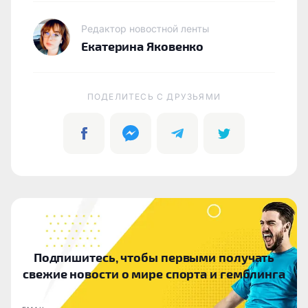
Редактор новостной ленты
Екатерина Яковенко
ПОДЕЛИТЕСЬ C ДРУЗЬЯМИ
Подпишитесь, чтобы первыми получать
свежие новости о мире спорта и гемблинга