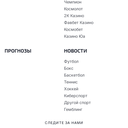
Чемпион
Космолот
2К Казино
Фавбет Казино
Космобет
Казино Юа
ПРОГНОЗЫ
НОВОСТИ
Футбол
Бокс
Баскетбол
Теннис
Хоккей
Киберспорт
Другой спорт
Гемблинг
СЛЕДИТЕ ЗА НАМИ