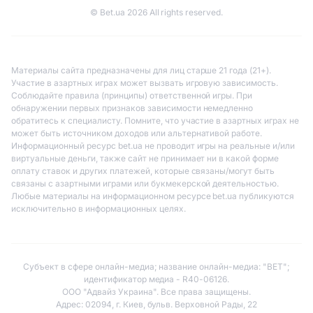
© Bet.ua 2026 All rights reserved.
Материалы сайта предназначены для лиц старше 21 года (21+).
Участие в азартных играх может вызвать игровую зависимость.
Соблюдайте правила (принципы) ответственной игры. При
обнаружении первых признаков зависимости немедленно
обратитесь к специалисту. Помните, что участие в азартных играх не
может быть источником доходов или альтернативой работе.
Информационный ресурс bet.ua не проводит игры на реальные и/или
виртуальные деньги, также сайт не принимает ни в какой форме
оплату ставок и других платежей, которые связаны/могут быть
связаны с азартными играми или букмекерской деятельностью.
Любые материалы на информационном ресурсе bet.ua публикуются
исключительно в информационных целях.
Субъект в сфере онлайн-медиа; название онлайн-медиа: "BET";
идентификатор медиа - R40-06126.
ООО "Адвайз Украина". Все права защищены.
Адрес: 02094, г. Киев, бульв. Верховной Рады, 22