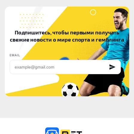
Подпишитесь, чтобы первыми получать
свежие новости о мире спорта и гемблинга
EMAIL