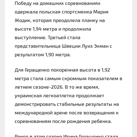
Победу на домашних соревнованиях 
одержала польская спортсменка Мария 
Жодик, которая преодолела планку на 
высоте 1,94 метра и продолжила 
выступление. Третьей стала 
представительница Швеции Луиз Экман с 
результатом 1,90 метра.
Для Геращенко покоренная высота в 1,92 
метра стала самым скромным показателем в 
летнем сезоне-2026. В то же время, 
украинская легкоатлетка продолжает 
демонстрировать стабильные результаты на 
международной арене после возвращения к 
соревнованиям после рождения ребенка.
Ранее в этом сезоне Ирина Геращенко стала 