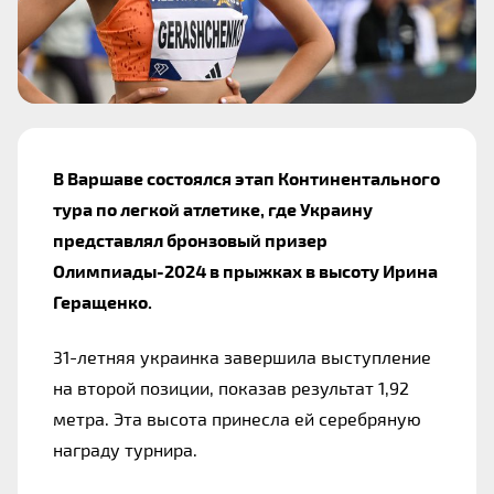
В Варшаве состоялся этап Континентального 
тура по легкой атлетике, где Украину 
представлял бронзовый призер 
Олимпиады-2024 в прыжках в высоту Ирина 
Геращенко.
31-летняя украинка завершила выступление 
на второй позиции, показав результат 1,92 
метра. Эта высота принесла ей серебряную 
награду турнира.