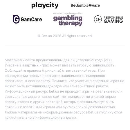
© Bet.ua 2026 All rights reserved.
Материалы сайта предназначены для лиц старше 21 года (21+).
Участие в азартных играх может вызвать игровую зависимость.
Соблюдайте правила (принципы) ответственной игры. При
обнаружении первых признаков зависимости немедленно
обратитесь к специалисту. Помните, что участие в азартных играх не
может быть источником доходов или альтернативой работе.
Информационный ресурс bet.ua не проводит игры на реальные и/или
виртуальные деньги, также сайт не принимает ни в какой форме
оплату ставок и других платежей, которые связаны/могут быть
связаны с азартными играми или букмекерской деятельностью.
Любые материалы на информационном ресурсе bet.ua публикуются
исключительно в информационных целях.