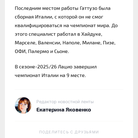
Последним местом работы Гаттузо была 
сборная Италии, с которой он не смог 
квалифицироваться на чемпионат мира. До 
этого специалист работал в Хайдуке, 
Марселе, Валенсии, Наполе, Милане, Пизе, 
ОФИ, Палермо и Сьоне.
В сезоне-2025/26 Лацио завершил 
чемпионат Италии на 9 месте.
Редактор новостной ленты
Екатерина Яковенко
ПОДЕЛИТЕСЬ C ДРУЗЬЯМИ