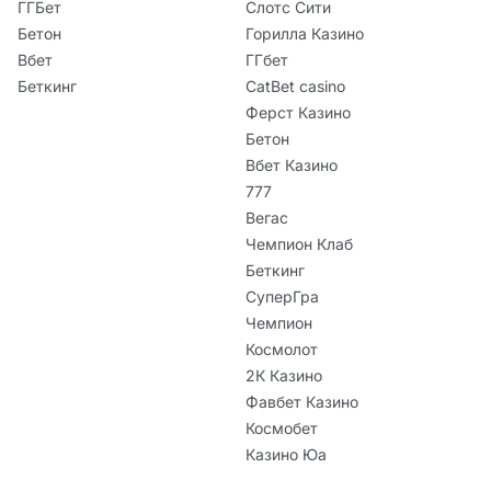
ГГБет
Слотс Сити
Бетон
Горилла Казино
Вбет
ГГбет
Беткинг
CatBet casino
Ферст Казино
Бетон
Вбет Казино
777
Вегас
Чемпион Клаб
Беткинг
СуперГра
Чемпион
Космолот
2К Казино
Фавбет Казино
Космобет
Казино Юа